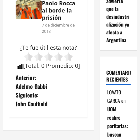
advierte
Paolo Rocca
que la
al borde la
desindustri
prisión
alización ya
7 de diciembre de
afecta a
2018
Argentina
¿Te fue útil esta
nota
?
[
Total
:
0
Promedio
:
0
]
COMENTARIOS
N
Anterior:
RECIENTES
Adelmo Gabbi
a
LOVATO
Siguiente:
GARCA
en
v
John Caulfield
UOM
e
reabre
paritarias:
g
buscan