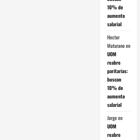
a
10% de
aumento
d
salarial
a
Hector
s
Maturano
en
UOM
reabre
paritarias:
buscan
10% de
aumento
salarial
Jorge
en
UOM
reabre