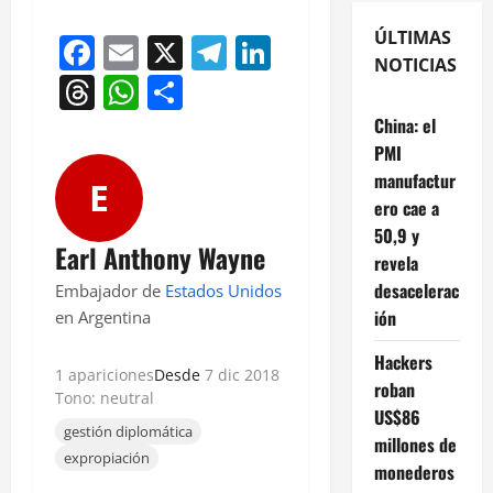
ÚLTIMAS
Facebook
Email
X
Telegram
LinkedIn
NOTICIAS
Threads
WhatsApp
Compartir
China: el
PMI
manufactur
E
ero cae a
50,9 y
Earl Anthony Wayne
revela
desacelerac
Embajador de
Estados Unidos
ión
en Argentina
Hackers
1 apariciones
Desde
7 dic 2018
roban
Tono: neutral
US$86
gestión diplomática
millones de
expropiación
monederos