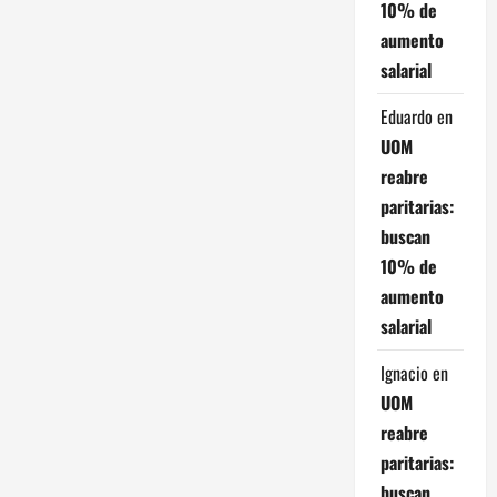
a
10% de
aumento
c
salarial
i
Eduardo
en
ó
UOM
reabre
n
paritarias:
buscan
d
10% de
e
aumento
salarial
e
Ignacio
en
n
UOM
t
reabre
paritarias:
r
buscan