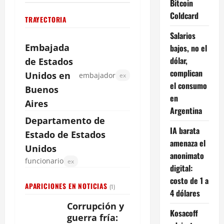
Bitcoin
Coldcard
TRAYECTORIA
Salarios
Embajada
bajos, no el
dólar,
de Estados
complican
Unidos en
embajador
ex
el consumo
Buenos
en
Aires
Argentina
Departamento de
IA barata
Estado de Estados
amenaza el
Unidos
anonimato
funcionario
ex
digital:
costo de 1 a
APARICIONES EN NOTICIAS
(1)
4 dólares
Corrupción y
Kosacoff
guerra fría: