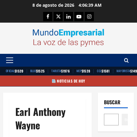
Saltar
8 de agosto de 2026
4:06:40 AM
al
Facebook
Twitter
Linkedin
Youtube
Instagram
contenido
Menú
principal
|
|
|
|
|
$1520
$1525
$1976
$1528
$1581
$14
OFICIAL
BLUE
TARJETA
MEP
CCL
MAYORISTA
NOTICIAS DE HOY
BUSCAR
Earl Anthony
Buscar
Wayne