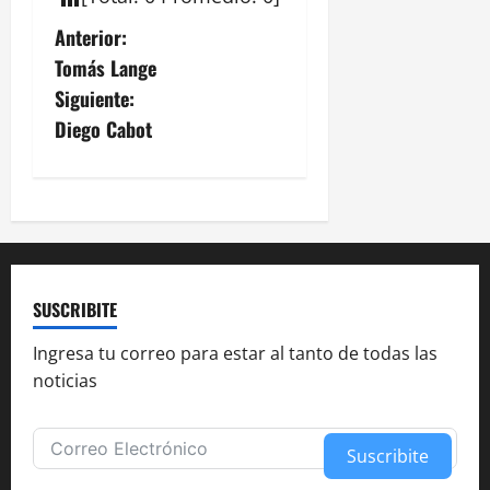
N
Anterior:
Tomás Lange
a
Siguiente:
v
Diego Cabot
e
g
a
c
SUSCRIBITE
i
Ingresa tu correo para estar al tanto de todas las
noticias
ó
n
Suscribite