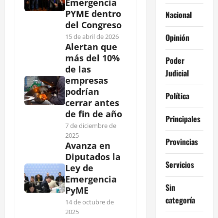
Emergencia
PYME dentro
Nacional
del Congreso
Opinión
15 de abril de 2026
Alertan que
más del 10%
Poder
de las
Judicial
empresas
podrían
Política
cerrar antes
de fin de año
Principales
7 de diciembre de
2025
Provincias
Avanza en
Diputados la
Servicios
Ley de
Emergencia
Sin
PyME
categoría
14 de octubre de
2025