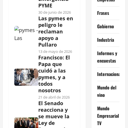
PYME
Frases
30 de junio de 2026
Las pymes en
peligro le
Gobierno
reclaman
apoyo a
Industria
Pullaro
13 de mayo de 2026
Informes y
Francisco: El
encuestas
Papa que
cuidó a las
Internacional
pymes, y a
todos
Mundo del
nosotros
vino
21 de abril de 2026
El Senado
Mundo
reacciona y
Empresarial
se mueve la
Ley de
TV