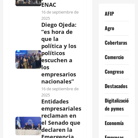
ENAC
16 de septiembre de
AFIP
2025
Diego Ojeda:
Agro
“es hora de
que la
Coberturas
política y los
políticos
Comercio
escuchen a
los
Congreso
empresarios
nacionales”
Destacados
16 de septiembre de
2025
Digitalización
Entidades
de pymes
empresariales
reclaman en
el Senado que
Economía
declaren la
Emergencia
Empresas