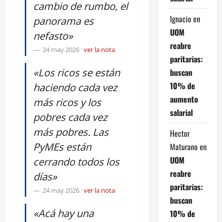
cambio de rumbo, el
Ignacio
en
panorama es
UOM
nefasto»
reabre
24 may 2026
·
ver la nota
paritarias:
«Los ricos se están
buscan
10% de
haciendo cada vez
aumento
más ricos y los
salarial
pobres cada vez
más pobres. Las
Hector
PyMEs están
Maturano
en
UOM
cerrando todos los
reabre
días»
paritarias:
24 may 2026
·
ver la nota
buscan
«Acá hay una
10% de