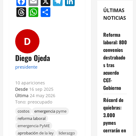
Facebook
Email
X
Telegram
LinkedIn
Threads
WhatsApp
Compartir
ÚLTIMAS
NOTICIAS
Reforma
D
laboral: 800
convenios
Diego Ojeda
destrabado
s tras
presidente
acuerdo
CGT-
10 apariciones
Gobierno
Desde
16 sep 2025
Última
24 may 2026
Récord de
Tono: preocupado
quiebras:
costos
emergencia
pyme
3.000
reforma laboral
pymes
emergencia PyME
cerrarán en
aprobación
de la ley
liderazgo