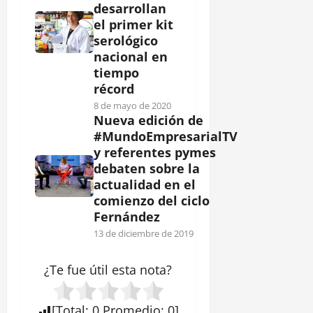
desarrollan
el primer kit
serológico
nacional en
tiempo
récord
8 de mayo de 2020
Nueva edición de
#MundoEmpresarialTV
y referentes pymes
debaten sobre la
actualidad en el
comienzo del ciclo
Fernández
13 de diciembre de 2019
¿Te fue útil esta
nota
?
[
Total
:
0
Promedio
:
0
]