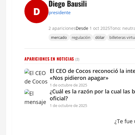
Diego Bausili
D
presidente
2 apariciones
Desde
1 oct 2025
Tono: neutr
mercado
regulación
dólar
billeteras virt
APARICIONES EN NOTICIAS
(2)
El CEO de Cocos reconoció la int
«Nos pidieron apagar»
1 de octubre de 2025
¿Cuál es la razón por la cual las 
oficial?
1 de octubre de 2025
¿Te fue 