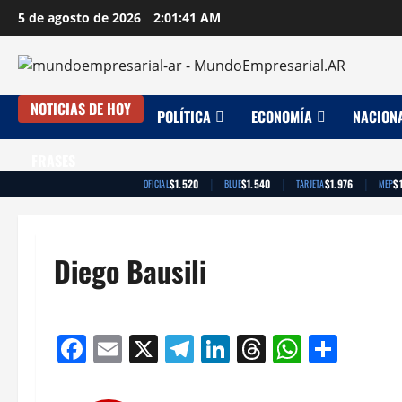
Saltar
5 de agosto de 2026
2:01:42 AM
al
contenido
NOTICIAS DE HOY
POLÍTICA
ECONOMÍA
NACION
FRASES
|
|
|
$1.520
$1.540
$1.976
$
OFICIAL
BLUE
TARJETA
MEP
Diego Bausili
Facebook
Email
X
Telegram
LinkedIn
Threads
Whats
Comp