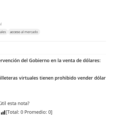
al
uales
acceso
al mercado
ervención del Gobierno en la venta de dólares:
billeteras virtuales tienen prohibido vender dólar
útil esta
nota
?
[
Total
:
0
Promedio
:
0
]