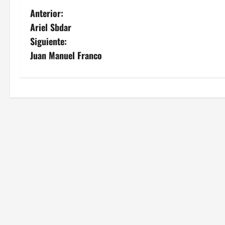
N
Anterior:
Ariel Sbdar
a
Siguiente:
v
Juan Manuel Franco
e
g
a
c
i
ó
n