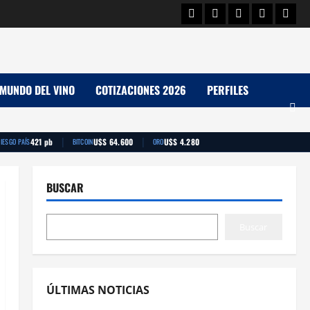
Facebook
Twitter
Linkedin
Youtube
Insta
MUNDO DEL VINO
COTIZACIONES 2026
PERFILES
|
|
421 pb
U$S 64.600
U$S 4.280
IESGO PAÍS
BITCOIN
ORO
BUSCAR
Buscar
ÚLTIMAS NOTICIAS