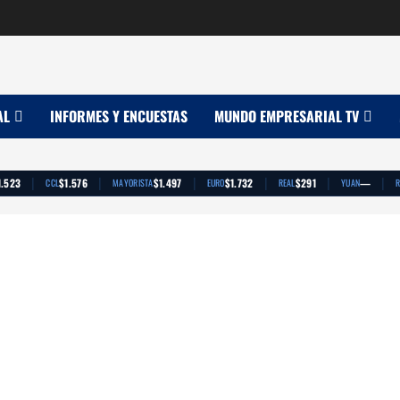
AL
INFORMES Y ENCUESTAS
MUNDO EMPRESARIAL TV
|
|
|
|
|
|
1.523
$1.576
$1.497
$1.732
$291
—
CCL
MAYORISTA
EURO
REAL
YUAN
R
App
artir