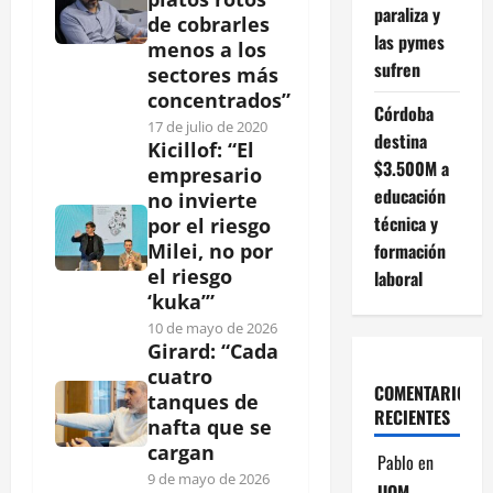
paraliza y
de cobrarles
las pymes
menos a los
sufren
sectores más
concentrados”
Córdoba
17 de julio de 2020
destina
Kicillof: “El
$3.500M a
empresario
educación
no invierte
técnica y
por el riesgo
formación
Milei, no por
el riesgo
laboral
‘kuka’”
10 de mayo de 2026
Girard: “Cada
cuatro
COMENTARIOS
tanques de
RECIENTES
nafta que se
cargan
Pablo
en
9 de mayo de 2026
UOM