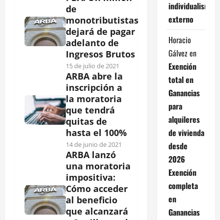
individualismo
de
externo
monotributistas
dejará de pagar
Horacio
adelanto de
Gálvez
en
Ingresos Brutos
Exención
15 de julio de 2021
ARBA abre la
total en
inscripción a
Ganancias
la moratoria
para
que tendrá
alquileres
quitas de
de vivienda
hasta el 100%
desde
14 de junio de 2021
ARBA lanzó
2026
una moratoria
Exención
impositiva:
completa
Cómo acceder
en
al beneficio
que alcanzará
Ganancias