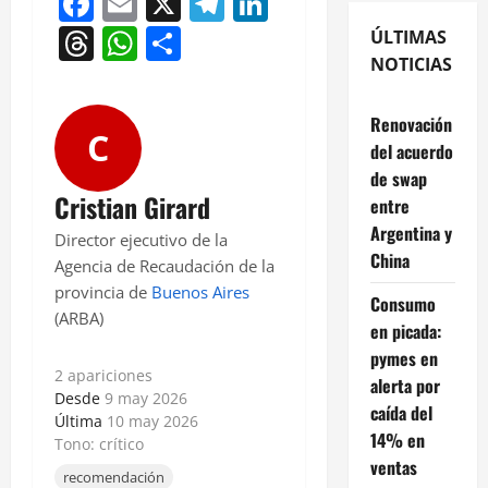
Facebook
Email
X
Telegram
LinkedIn
Threads
WhatsApp
Compartir
ÚLTIMAS
NOTICIAS
Renovación
C
del acuerdo
de swap
Cristian Girard
entre
Argentina y
Director ejecutivo de la
China
Agencia de Recaudación de la
provincia de
Buenos Aires
Consumo
(ARBA)
en picada:
pymes en
2 apariciones
alerta por
Desde
9 may 2026
caída del
Última
10 may 2026
14% en
Tono: crítico
ventas
recomendación