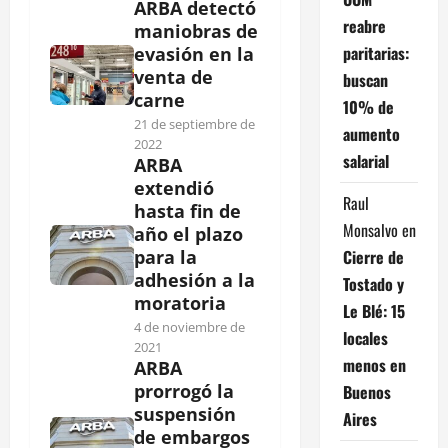
ARBA detectó
reabre
maniobras de
paritarias:
evasión en la
venta de
buscan
carne
10% de
21 de septiembre de
aumento
2022
salarial
ARBA
extendió
Raul
hasta fin de
Monsalvo
en
año el plazo
Cierre de
para la
adhesión a la
Tostado y
moratoria
Le Blé: 15
4 de noviembre de
locales
2021
menos en
ARBA
prorrogó la
Buenos
suspensión
Aires
de embargos