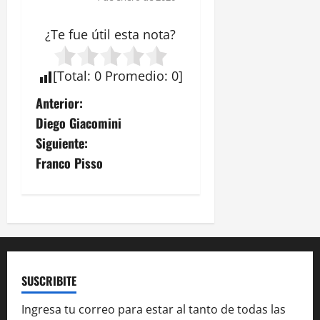
¿Te fue útil esta
nota
?
[
Total
:
0
Promedio
:
0
]
N
Anterior:
Diego Giacomini
a
Siguiente:
v
Franco Pisso
e
g
a
c
SUSCRIBITE
i
Ingresa tu correo para estar al tanto de todas las