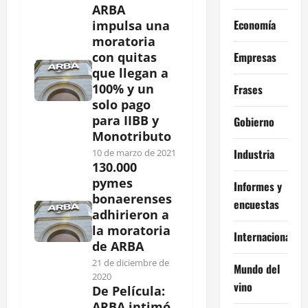
ARBA
Economía
impulsa una
moratoria
Empresas
con quitas
que llegan a
100% y un
Frases
solo pago
para IIBB y
Gobierno
Monotributo
Industria
10 de marzo de 2021
130.000
pymes
Informes y
bonaerenses
encuestas
adhirieron a
la moratoria
Internacional
de ARBA
21 de diciembre de
Mundo del
2020
vino
De Película:
ARBA intimó