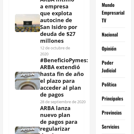
Mundo
a empresa
Empresarial
que explota
autocine de
TV
San Isidro por
deuda de $27
Nacional
millones
Opinión
12 de octubre de
2020
#BeneficioPymes:
Poder
ARBA extendió
Judicial
hasta fin de año
el plazo para
Política
acceder al plan
de pagos
Principales
28 de septiembre de 2020
ARBA lanza
Provincias
nuevo plan
de pagos para
Servicios
regularizar