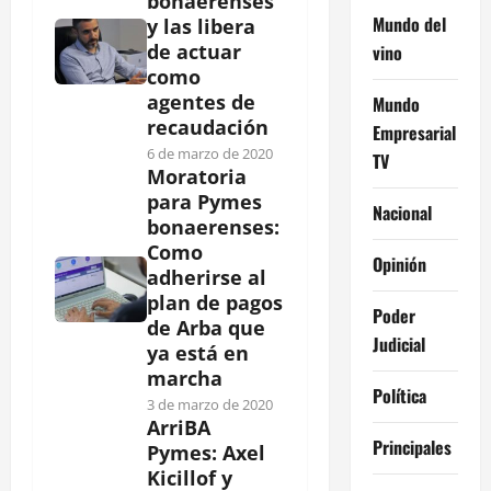
bonaerenses
Mundo del
y las libera
de actuar
vino
como
agentes de
Mundo
recaudación
Empresarial
6 de marzo de 2020
TV
Moratoria
para Pymes
Nacional
bonaerenses:
Como
Opinión
adherirse al
plan de pagos
Poder
de Arba que
Judicial
ya está en
marcha
Política
3 de marzo de 2020
ArriBA
Principales
Pymes: Axel
Kicillof y