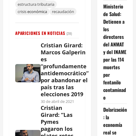
estructura tributaria
Ministerio
crisis
económica
recaudación
de Salud:
Detienen a
los
APARICIONES EN NOTICIAS
(28)
directores
del ANMAT
Cristian Girard:
y del INAME
Marcos Galperin
es
por las 114
“profundamente
muertes
antidemocrático”
por
por abandonar el
fentanilo
país tras las
contaminad
elecciones 2019
o
30 de abril de 2021
Cristian
Dolarización
Girard: “Las
: la
Pymes
economía
pagaron los
real se
platos rotos