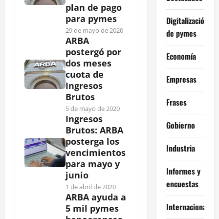
plan de pago
para pymes
Digitalización
29 de mayo de 2020
de pymes
ARBA
postergó por
Economía
dos meses
cuota de
Empresas
Ingresos
Brutos
Frases
5 de mayo de 2020
Ingresos
Gobierno
Brutos: ARBA
posterga los
Industria
vencimientos
para mayo y
Informes y
junio
encuestas
1 de abril de 2020
ARBA ayuda a
Internacional
5 mil pymes