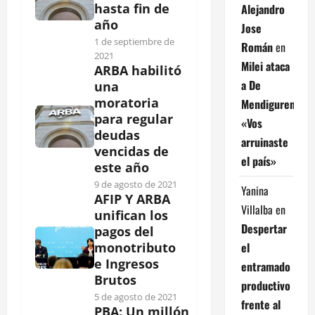
hasta fin de
Alejandro
año
Jose
1 de septiembre de
Román
en
2021
Milei ataca
ARBA habilitó
a De
una
moratoria
Mendiguren:
para regular
«Vos
deudas
arruinaste
vencidas de
el país»
este año
9 de agosto de 2021
Yanina
AFIP Y ARBA
Villalba
en
unifican los
Despertar
pagos del
el
monotributo
e Ingresos
entramado
Brutos
productivo
5 de agosto de 2021
frente al
PBA: Un millón