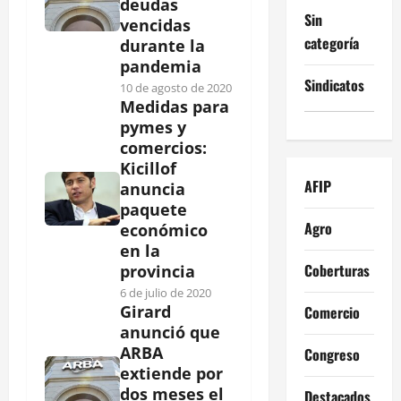
deudas
Sin
vencidas
categoría
durante la
pandemia
Sindicatos
10 de agosto de 2020
Medidas para
pymes y
comercios:
Kicillof
AFIP
anuncia
paquete
Agro
económico
en la
Coberturas
provincia
6 de julio de 2020
Girard
Comercio
anunció que
ARBA
Congreso
extiende por
dos meses el
Destacados