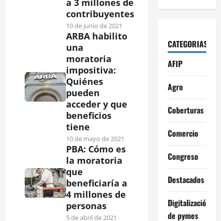
a 3 millones de
contribuyentes
10 de junio de 2021
ARBA habilito
CATEGORIAS
una
moratoria
AFIP
impositiva:
Quiénes
Agro
pueden
acceder y que
Coberturas
beneficios
tiene
Comercio
10 de mayo de 2021
PBA: Cómo es
Congreso
la moratoria
que
Destacados
beneficiaría a
4 millones de
Digitalización
personas
de pymes
5 de abril de 2021