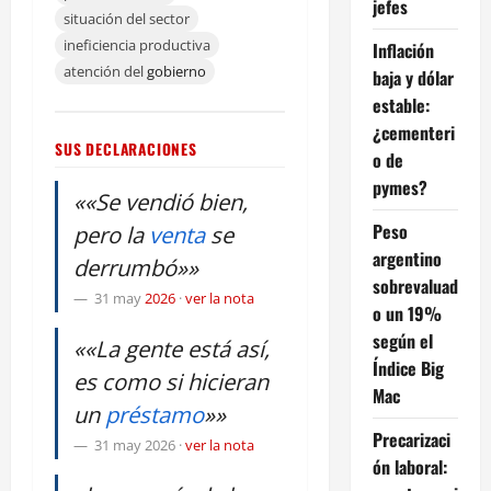
jefes
situación del sector
ineficiencia productiva
Inflación
atención del
gobierno
baja y dólar
estable:
¿cementeri
SUS DECLARACIONES
o de
pymes?
««Se vendió bien,
Peso
pero la
venta
se
argentino
derrumbó»»
sobrevaluad
31 may
2026
·
ver la nota
o un 19%
según el
««La gente está así,
Índice Big
es como si hicieran
Mac
un
préstamo
»»
Precarizaci
31 may 2026
·
ver la nota
ón laboral: