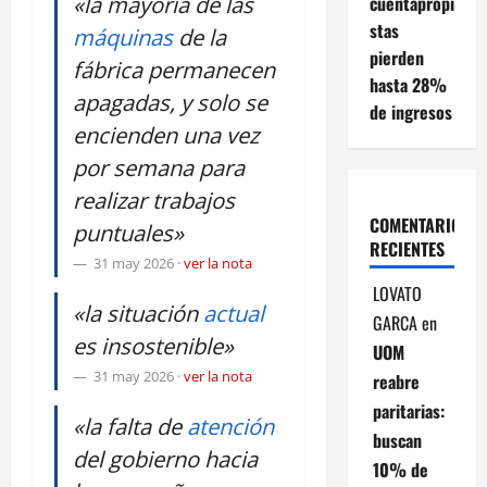
«la mayoría de las
cuentapropi
stas
máquinas
de la
pierden
fábrica permanecen
hasta 28%
apagadas, y solo se
de ingresos
encienden una vez
por semana para
realizar trabajos
COMENTARIOS
puntuales»
RECIENTES
31 may 2026
·
ver la nota
LOVATO
«la situación
actual
GARCA
en
es insostenible»
UOM
31 may 2026
·
ver la nota
reabre
paritarias:
«la falta de
atención
buscan
del gobierno hacia
10% de