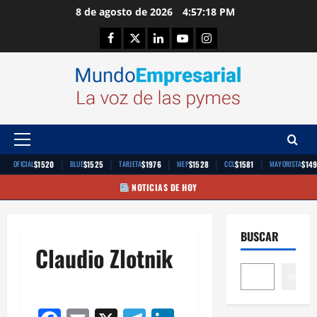
Saltar
8 de agosto de 2026
4:57:18 PM
al
Facebook
Twitter
Linkedin
Youtube
Instagram
contenido
Menú
principal
|
|
|
|
|
$1520
$1525
$1976
$1528
$1581
$14
OFICIAL
BLUE
TARJETA
MEP
CCL
MAYORISTA
NOTICIAS DE HOY
BUSCAR
Claudio Zlotnik
Buscar