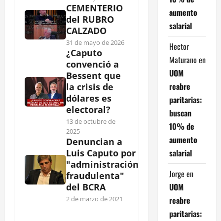
CEMENTERIO
aumento
del RUBRO
salarial
CALZADO
31 de mayo de 2026
Hector
¿Caputo
Maturano
en
convenció a
UOM
Bessent que
reabre
la crisis de
dólares es
paritarias:
electoral?
buscan
13 de octubre de
10% de
2025
aumento
Denuncian a
salarial
Luis Caputo por
"administración
Jorge
en
fraudulenta"
UOM
del BCRA
reabre
2 de marzo de 2021
paritarias: