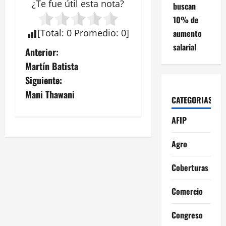
¿Te fue útil esta
nota
?
buscan
10% de
[
Total
:
0
Promedio
:
0
]
aumento
salarial
N
Anterior:
Martín Batista
a
Siguiente:
v
Mani Thawani
CATEGORIAS
e
AFIP
g
Agro
a
Coberturas
c
Comercio
i
Congreso
ó