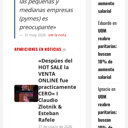
las pequeñas y
aumento
medianas empresas
salarial
(pymes) es
Eduardo
en
preocupante»
UOM
31 may 2026
·
ver la nota
reabre
paritarias:
APARICIONES EN NOTICIAS
(4)
buscan
«Despúes del
10% de
HOT SALE la
aumento
VENTA
salarial
ONLINE fue
practicamente
Ignacio
en
CERO» I
UOM
Claudio
reabre
Zlotnik &
paritarias:
Esteban
buscan
Rafele
10% de
31 de mayo de 2026