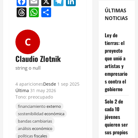
Facebook
Email
X
Telegram
LinkedIn
Threads
WhatsApp
Compartir
ÚLTIMAS
NOTICIAS
Ley de
C
tierras: el
proyecto
Claudio Zlotnik
que unió a
artistas y
string o null
empresario
s contra el
4 apariciones
Desde
1 sep 2025
gobierno
Última
31 may 2026
Tono: preocupado
Solo 2 de
financiamiento
externo
cada 10
sostenibilidad
económica
jóvenes
bandas cambiarias
quieren ser
análisis
económico
sus propios
políticas
fiscales