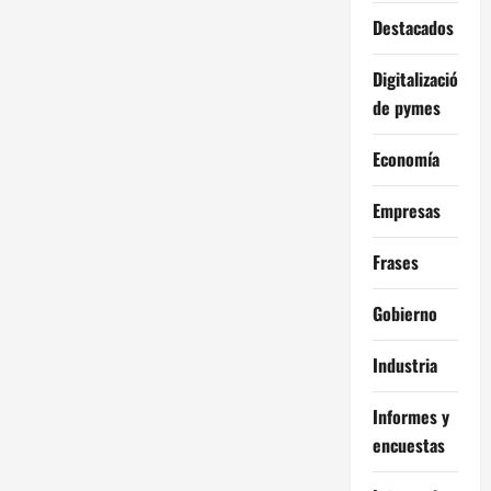
Destacados
n
d
Digitalización
de pymes
e
Economía
e
Empresas
n
t
Frases
r
Gobierno
a
Industria
d
Informes y
encuestas
a