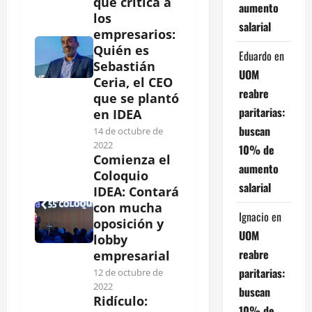
que critica a
aumento
los
salarial
empresarios:
Quién es
Eduardo
en
Sebastián
UOM
Ceria, el CEO
reabre
que se plantó
paritarias:
en IDEA
buscan
14 de octubre de
2022
10% de
Comienza el
aumento
Coloquio
salarial
IDEA: Contará
con mucha
Ignacio
en
oposición y
UOM
lobby
reabre
empresarial
paritarias:
12 de octubre de
2022
buscan
Ridículo:
10% de