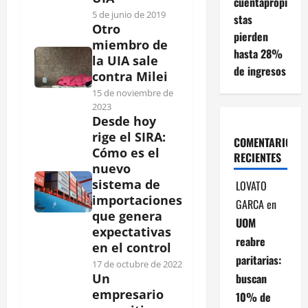
cuentapropi
5 de junio de 2019
stas
Otro
pierden
miembro de
hasta 28%
la UIA sale
de ingresos
contra Milei
15 de noviembre de
2023
Desde hoy
rige el SIRA:
COMENTARIOS
Cómo es el
RECIENTES
nuevo
sistema de
LOVATO
importaciones
GARCA
en
que genera
UOM
expectativas
reabre
en el control
paritarias:
17 de octubre de 2022
buscan
Un
empresario
10% de