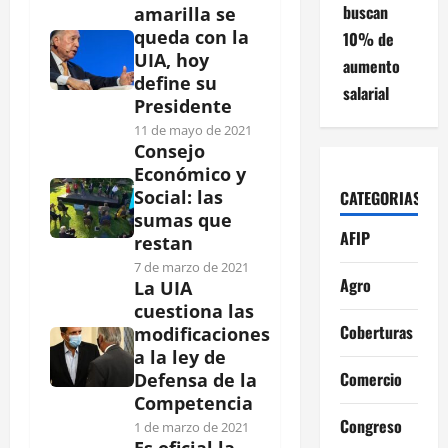
buscan
amarilla se
queda con la
10% de
UIA, hoy
aumento
define su
salarial
Presidente
11 de mayo de 2021
Consejo
Económico y
Social: las
CATEGORIAS
sumas que
AFIP
restan
7 de marzo de 2021
Agro
La UIA
cuestiona las
Coberturas
modificaciones
a la ley de
Comercio
Defensa de la
Competencia
Congreso
1 de marzo de 2021
Es oficial la