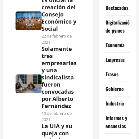
creación del
Destacados
Consejo
Económico y
Digitalización
Social
de pymes
22 de febrero de
2021
Economía
Solamente
tres
Empresas
empresarias
y una
Frases
sindicalista
fueron
Gobierno
convocadas
por Alberto
Industria
Fernández
10 de febrero de
Informes y
2021
encuestas
La UIA y su
queja con