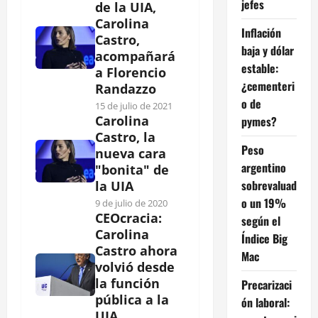
jefes
de la UIA,
Carolina
Inflación
Castro,
baja y dólar
acompañará
estable:
a Florencio
¿cementeri
Randazzo
o de
15 de julio de 2021
Carolina
pymes?
Castro, la
Peso
nueva cara
argentino
"bonita" de
sobrevaluad
la UIA
o un 19%
9 de julio de 2020
CEOcracia:
según el
Carolina
Índice Big
Castro ahora
Mac
volvió desde
la función
Precarizaci
pública a la
ón laboral:
UIA