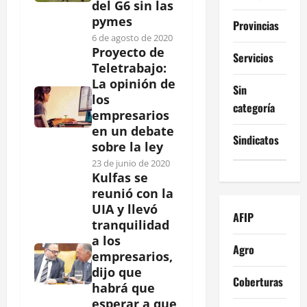
del G6 sin las
pymes
Provincias
6 de agosto de 2020
Proyecto de
Servicios
Teletrabajo:
La opinión de
Sin
los
categoría
empresarios
en un debate
Sindicatos
sobre la ley
23 de junio de 2020
Kulfas se
reunió con la
UIA y llevó
AFIP
tranquilidad
a los
Agro
empresarios,
dijo que
Coberturas
habrá que
esperar a que