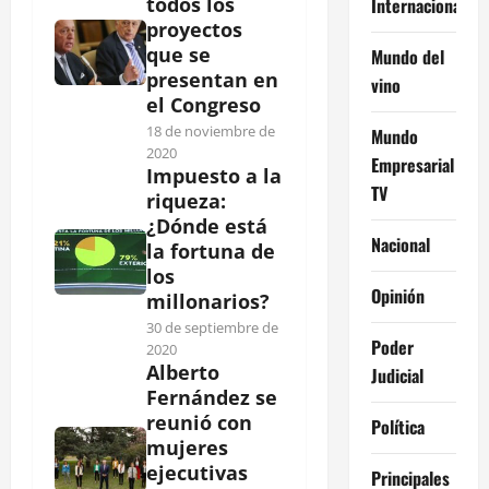
todos los
Internacional
proyectos
que se
Mundo del
presentan en
vino
el Congreso
18 de noviembre de
Mundo
2020
Empresarial
Impuesto a la
TV
riqueza:
¿Dónde está
Nacional
la fortuna de
los
Opinión
millonarios?
30 de septiembre de
Poder
2020
Alberto
Judicial
Fernández se
reunió con
Política
mujeres
ejecutivas
Principales