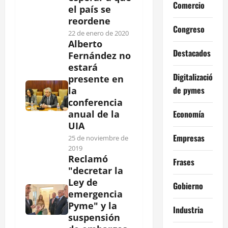
Comercio
el país se
reordene
Congreso
22 de enero de 2020
Alberto
Destacados
Fernández no
estará
Digitalización
presente en
de pymes
la
conferencia
Economía
anual de la
UIA
Empresas
25 de noviembre de
2019
Reclamó
Frases
"decretar la
Ley de
Gobierno
emergencia
Pyme" y la
Industria
suspensión