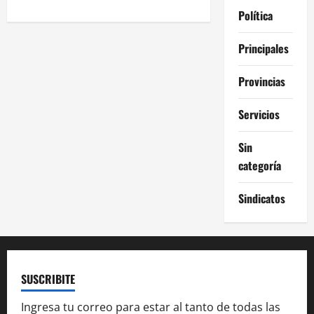
Política
g
a
Principales
c
Provincias
i
Servicios
ó
Sin
categoría
n
d
Sindicatos
e
e
SUSCRIBITE
n
Ingresa tu correo para estar al tanto de todas las