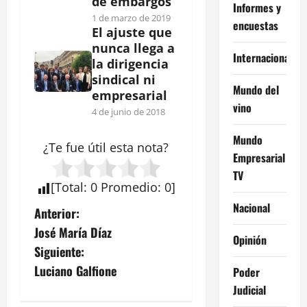
de embargos
Informes y
1 de marzo de 2019
encuestas
El ajuste que
nunca llega a
Internacional
la dirigencia
sindical ni
Mundo del
empresarial
vino
4 de junio de 2018
Mundo
¿Te fue útil esta
nota
?
Empresarial
TV
[
Total
:
0
Promedio
:
0
]
Nacional
N
Anterior:
José María Díaz
a
Opinión
Siguiente:
v
Luciano Galfione
Poder
Judicial
e