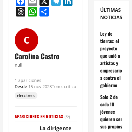
Facebook
Email
X
Telegram
LinkedIn
Threads
WhatsApp
Compartir
ÚLTIMAS
NOTICIAS
Ley de
C
tierras: el
proyecto
Carolina Castro
que unió a
artistas y
null
empresario
s contra el
1 apariciones
gobierno
Desde
15 nov 2023
Tono: crítico
elecciones
Solo 2 de
cada 10
jóvenes
APARICIONES EN NOTICIAS
(22)
quieren ser
sus propios
La dirigente