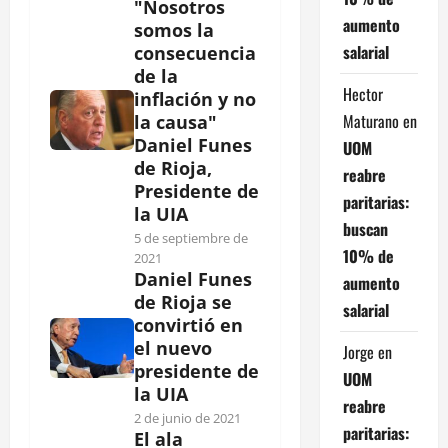
"Nosotros
aumento
somos la
salarial
consecuencia
de la
Hector
inflación y no
Maturano
en
la causa"
Daniel Funes
UOM
de Rioja,
reabre
Presidente de
paritarias:
la UIA
buscan
5 de septiembre de
10% de
2021
Daniel Funes
aumento
de Rioja se
salarial
convirtió en
el nuevo
Jorge
en
presidente de
UOM
la UIA
reabre
2 de junio de 2021
paritarias:
El ala