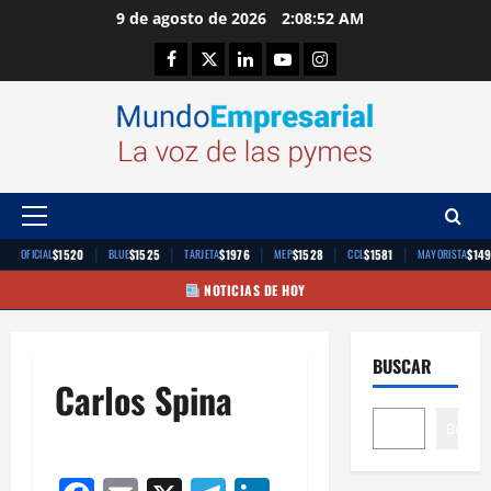
Saltar
9 de agosto de 2026
2:08:52 AM
al
Facebook
Twitter
Linkedin
Youtube
Instagram
contenido
Menú
principal
|
|
|
|
|
$1520
$1525
$1976
$1528
$1581
$14
OFICIAL
BLUE
TARJETA
MEP
CCL
MAYORISTA
NOTICIAS DE HOY
BUSCAR
Carlos Spina
Buscar