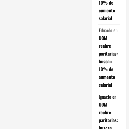
e
10% de
n
aumento
salarial
t
Eduardo
en
r
UOM
reabre
a
paritarias:
d
buscan
10% de
a
aumento
s
salarial
Ignacio
en
UOM
reabre
paritarias:
buscan