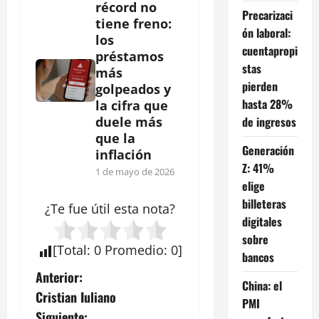
récord no
Precarizaci
tiene freno:
ón laboral:
los
cuentapropi
préstamos
stas
más
pierden
golpeados y
hasta 28%
la cifra que
de ingresos
duele más
que la
Generación
inflación
Z: 41%
1 de mayo de 2026
elige
billeteras
¿Te fue útil esta
nota
?
digitales
sobre
[
Total
:
0
Promedio
:
0
]
bancos
N
Anterior:
China: el
Cristian Iuliano
PMI
a
Siguiente: