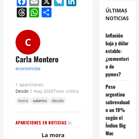
Facebook
Email
X
Telegram
LinkedIn
Threads
WhatsApp
Compartir
ÚLTIMAS
NOTICIAS
Inflación
C
baja y dólar
estable:
Carla Montero
¿cementeri
o de
economista
pymes?
1 apariciones
Peso
Desde
1 may 2026
Tono: crítico
argentino
mora
salarios
deuda
sobrevaluad
o un 19%
según el
APARICIONES EN NOTICIAS
(1)
Índice Big
Mac
La mora