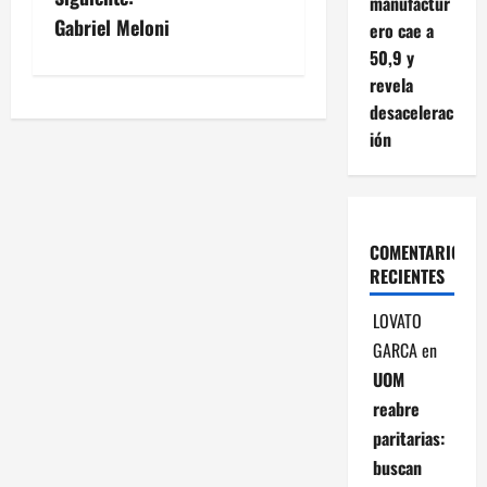
manufactur
v
Gabriel Meloni
ero cae a
50,9 y
e
revela
desacelerac
g
ión
a
c
i
COMENTARIOS
RECIENTES
ó
LOVATO
n
GARCA
en
UOM
d
reabre
e
paritarias:
buscan