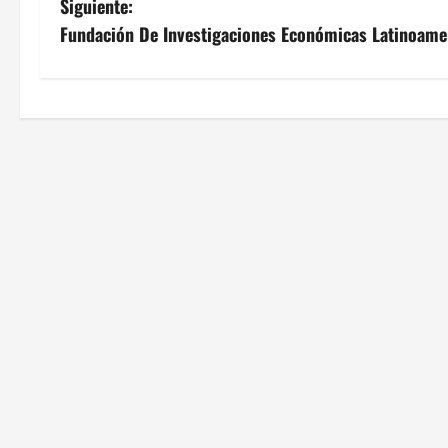
Siguiente:
v
Fundación De Investigaciones Económicas Latinoame
e
g
a
c
i
ó
n
d
e