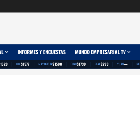
AL
INFORMES Y ENCUESTAS
MUNDO EMPRESARIAL TV
|
|
|
|
|
|
$1520
$1577
$1500
$1730
$293
—
CCL
MAYORISTA
EURO
REAL
YUAN
RI
App
artir