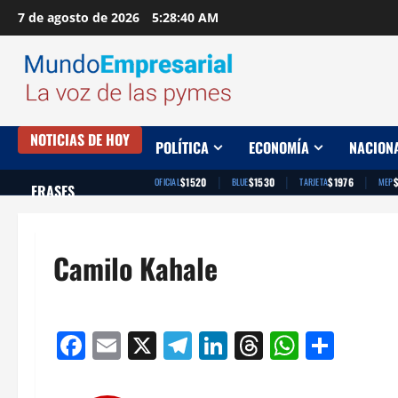
Saltar
7 de agosto de 2026
5:28:41 AM
al
contenido
NOTICIAS DE HOY
POLÍTICA
ECONOMÍA
NACION
|
|
|
$1520
$1530
$1976
OFICIAL
BLUE
TARJETA
MEP
FRASES
Camilo Kahale
Facebook
Email
X
Telegram
LinkedIn
Threads
Whats
Comp