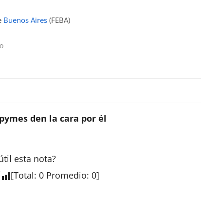
de
Buenos Aires
(FEBA)
co
s pymes den la cara por él
útil esta
nota
?
[
Total
:
0
Promedio
:
0
]