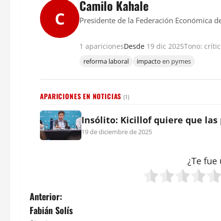
Camilo Kahale
C
Presidente de la Federación Económica 
1 apariciones
Desde
19 dic 2025
Tono: críti
reforma laboral
impacto
en pymes
APARICIONES EN NOTICIAS
(1)
Insólito: Kicillof quiere que la
19 de diciembre de 2025
¿Te fue 
N
Anterior:
Fabián Solís
a