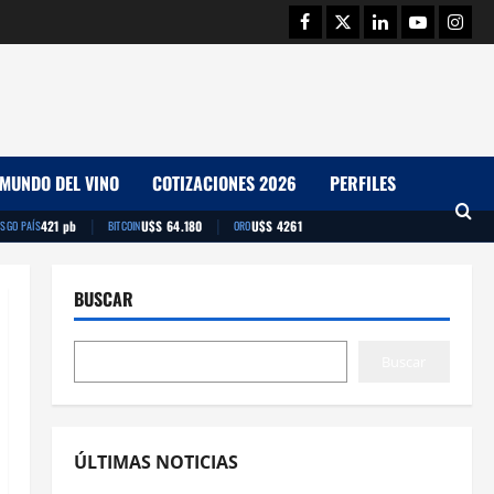
Facebook
Twitter
Linkedin
Youtube
Insta
MUNDO DEL VINO
COTIZACIONES 2026
PERFILES
|
|
421 pb
U$S 64.180
U$S 4261
ESGO PAÍS
BITCOIN
ORO
BUSCAR
Buscar
ÚLTIMAS NOTICIAS