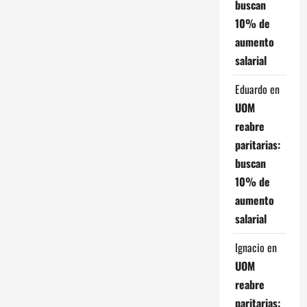
buscan
a
10% de
aumento
s
salarial
Eduardo
en
UOM
reabre
paritarias:
buscan
10% de
aumento
salarial
Ignacio
en
UOM
reabre
paritarias: