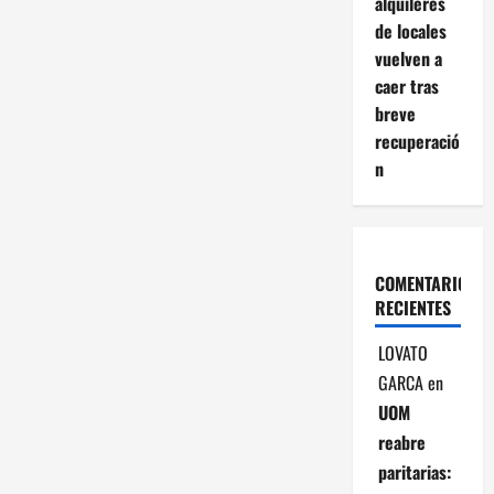
alquileres
i
de locales
ó
vuelven a
caer tras
n
breve
recuperació
d
n
e
e
COMENTARIOS
n
RECIENTES
t
LOVATO
r
GARCA
en
UOM
a
reabre
d
paritarias: