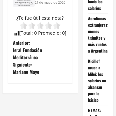
hacia los
21 de mayo de 2026
salarios
¿Te fue útil esta
nota
?
Aerolíneas
extranjeras:
menos
[
Total
:
0
Promedio
:
0
]
trámites y
N
Anterior:
más vuelos
Ieral Fundación
a Argentina
a
Mediterránea
Kicillof
v
Siguiente:
acusa a
Mariano Mayo
Milei: los
e
salarios no
g
alcanzan
para lo
a
básico
c
REMAX: