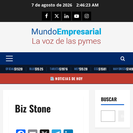
Saltar
7 de agosto de 2026
2:46:23 AM
al
Facebook
Twitter
Linkedin
Youtube
Instagram
contenido
Menú
principal
|
|
|
|
|
$1520
$1525
$1976
$1528
$1581
$14
OFICIAL
BLUE
TARJETA
MEP
CCL
MAYORISTA
NOTICIAS DE HOY
BUSCAR
Biz Stone
Buscar