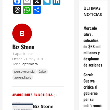
Facebook
Email
X
Telegram
LinkedIn
Threads
WhatsApp
Compartir
ÚLTIMAS
NOTICIAS
Mercado
B
Libre:
subsidios
Biz Stone
de $68 mil
millones y
1 apariciones
desplome
Desde
21 may 2026
Tono:
optimista
de acciones
perseverancia
éxito
García
aprendizaje
Cuerva
critica al
gobierno
APARICIONES EN NOTICIAS
(1)
por su
indiferencia
Biz Stone