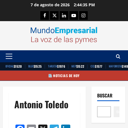
Saltar
7 de agosto de 2026
2:44:35 PM
al
Facebook
Twitter
Linkedin
Youtube
Instagram
contenido
Menú
principal
|
|
|
|
|
$1520
$1525
$1976
$1522
$1577
$14
OFICIAL
BLUE
TARJETA
MEP
CCL
MAYORISTA
NOTICIAS DE HOY
BUSCAR
Antonio Toledo
Buscar