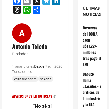
Facebook
Email
X
Telegram
LinkedIn
Threads
WhatsApp
Compartir
ÚLTIMAS
NOTICIAS
Reservas
A
del BCRA
caen
Antonio Toledo
u$s1.224
millones
fundador
tras pago al
FMI
1 apariciones
Desde
7 jun 2026
Tono: crítico
Caputo
crisis
financiera
salarios
llama
«tarados» a
críticos de
APARICIONES EN NOTICIAS
(3)
la industria
y la UIA
“No sé si