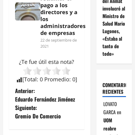
del Anmat
pago a los
involucró al
directores y a
Ministro de
los
Salud Mario
administradores
Lugones,
de empresas
«Estaba al
22 de septiembre de
tanto de
2021
todo»
¿Te fue útil esta
nota
?
[
Total
:
0
Promedio
:
0
]
COMENTARIOS
N
Anterior:
RECIENTES
Eduardo Fernández Jiménez
a
LOVATO
Siguiente:
GARCA
en
v
Gremio De Comercio
UOM
e
reabre