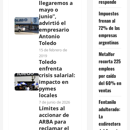
responde
llegaremos a
mayo o
Impuestos
junio”,
frenan al
advirtió el
72% de las
empresario
empresas
Antonio
argentinas
Toledo
15 de febrero de
Metalfor
2019
recorta 225
Toledo
empleos
enfrenta
crisis salarial:
por caída
impacto en
del 60% en
pymes
ventas
locales
Fentanilo
7 de junio de 2026
Límites al
adulterado:
accionar de
La
ARBA para
exdirectora
reclamar el