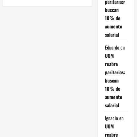
paritarias:
g
buscan
a
10% de
aumento
c
salarial
i
Eduardo
en
UOM
ó
reabre
n
paritarias:
buscan
d
10% de
e
aumento
salarial
e
Ignacio
en
n
UOM
t
reabre