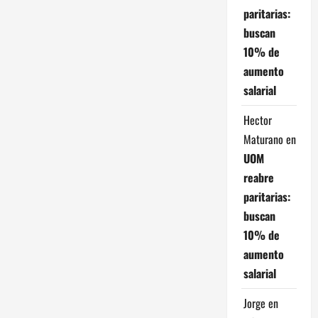
paritarias:
r
buscan
a
10% de
aumento
d
salarial
a
Hector
Maturano
en
s
UOM
reabre
paritarias:
buscan
10% de
aumento
salarial
Jorge
en