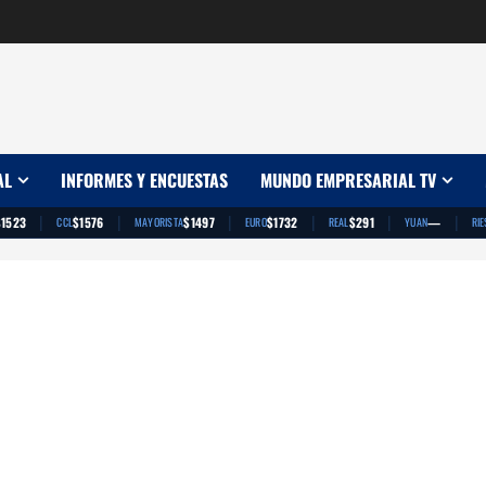
AL
INFORMES Y ENCUESTAS
MUNDO EMPRESARIAL TV
|
|
|
|
|
|
$1523
$1576
$1497
$1732
$291
—
CCL
MAYORISTA
EURO
REAL
YUAN
RIE
App
artir