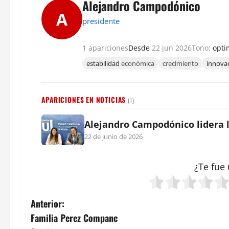
Alejandro Campodónico
A
presidente
1 apariciones
Desde
22 jun 2026
Tono:
opti
estabilidad
económica
crecimiento
innova
APARICIONES EN NOTICIAS
(1)
Alejandro Campodónico lidera 
22 de junio de 2026
¿Te fue 
N
Anterior:
Familia Perez Companc
a