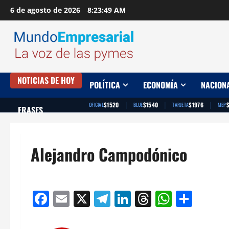
Saltar
6 de agosto de 2026
8:23:50 AM
al
contenido
NOTICIAS DE HOY
POLÍTICA
ECONOMÍA
NACION
|
|
|
$1520
$1540
$1976
OFICIAL
BLUE
TARJETA
MEP
FRASES
Alejandro Campodónico
Facebook
Email
X
Telegram
LinkedIn
Threads
Whats
Comp