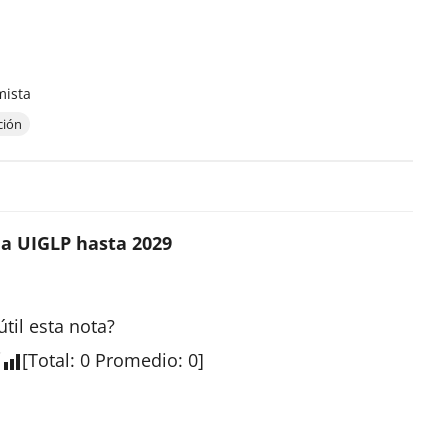
mista
ción
la UIGLP hasta 2029
útil esta
nota
?
[
Total
:
0
Promedio
:
0
]