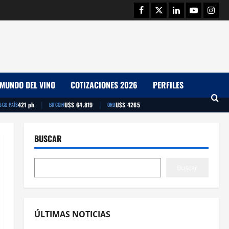
Facebook
Twitter
Linkedin
Youtube
Insta
MUNDO DEL VINO
COTIZACIONES 2026
PERFILES
|
|
421 pb
U$S 64.819
U$S 4265
SGO PAÍS
BITCOIN
ORO
BUSCAR
Buscar
ÚLTIMAS NOTICIAS