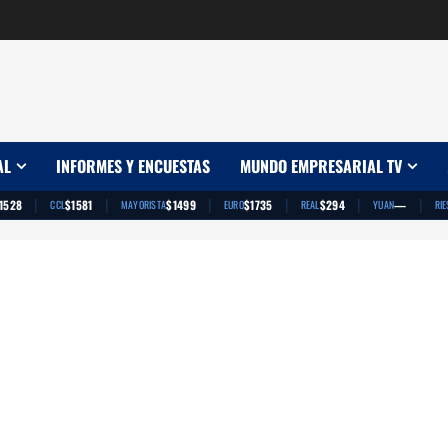
AL
INFORMES Y ENCUESTAS
MUNDO EMPRESARIAL TV
|
|
|
|
|
|
1528
$1581
$1499
$1735
$294
—
CCL
MAYORISTA
EURO
REAL
YUAN
RIE
App
artir