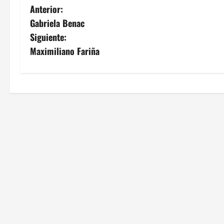
N
Anterior:
Gabriela Benac
a
Siguiente:
v
Maximiliano Fariña
e
g
a
c
i
ó
n
d