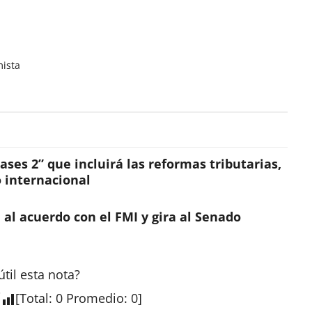
mista
ses 2” que incluirá las reformas tributarias,
o internacional
al acuerdo con el FMI y gira al Senado
útil esta
nota
?
[
Total
:
0
Promedio
:
0
]