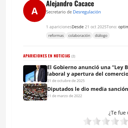
Alejandro Cacace
A
Secretario de
Desregulación
1 apariciones
Desde
21 oct 2025
Tono:
opti
reformas
colaboración
diálogo
APARICIONES EN NOTICIAS
(2)
El Gobierno anunció una “Ley Ba
laboral y apertura del comerci
21 de octubre de 2025
Diputados le dio media sanción 
11 de marzo de 2022
¿Te fue 