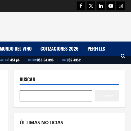
Facebook
Twitter
Linkedin
Youtube
Insta
MUNDO DEL VINO
COTIZACIONES 2026
PERFILES
|
|
451 pb
U$S 64.896
U$S 4352
SGO PAÍS
BITCOIN
ORO
BUSCAR
Buscar
ÚLTIMAS NOTICIAS