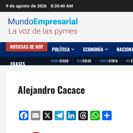
Saltar
9 de agosto de 2026
8:30:41 AM
al
contenido
NOTICIAS DE HOY
POLÍTICA
ECONOMÍA
NACION
|
|
|
$1520
$1525
$1976
$
OFICIAL
BLUE
TARJETA
MEP
FRASES
Alejandro Cacace
Facebook
Email
X
Telegram
LinkedIn
Threads
Whats
Comp