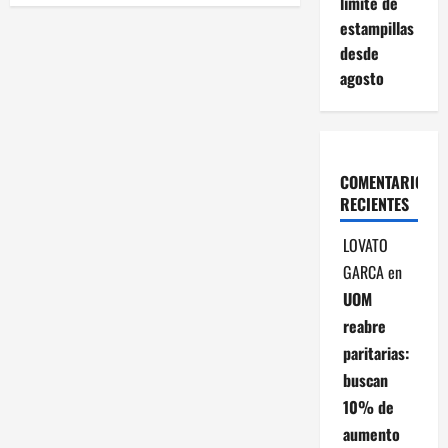
g
límite de
estampillas
a
desde
agosto
c
i
ó
COMENTARIOS
RECIENTES
n
LOVATO
d
GARCA
en
e
UOM
reabre
e
paritarias:
n
buscan
10% de
t
aumento