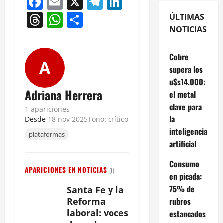
Facebook
Email
X
Telegram
LinkedIn
Threads
WhatsApp
Compartir
ÚLTIMAS
NOTICIAS
Cobre
A
supera los
u$s14.000:
Adriana Herrera
el metal
clave para
1 apariciones
la
Desde
18 nov 2025
Tono: crítico
inteligencia
plataformas
artificial
Consumo
APARICIONES EN NOTICIAS
(1)
en picada:
75% de
Santa Fe y la
rubros
Reforma
laboral: voces
estancados