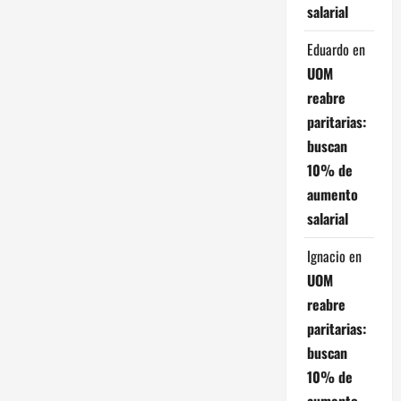
salarial
r
Eduardo
en
a
UOM
d
reabre
paritarias:
a
buscan
s
10% de
aumento
salarial
Ignacio
en
UOM
reabre
paritarias:
buscan
10% de
aumento