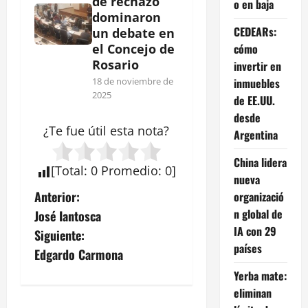
de rechazo
o en baja
dominaron
CEDEARs:
un debate en
cómo
el Concejo de
Rosario
invertir en
inmuebles
18 de noviembre de
2025
de EE.UU.
desde
¿Te fue útil esta
nota
?
Argentina
China lidera
[
Total
:
0
Promedio
:
0
]
nueva
N
Anterior:
organizació
n global de
José Iantosca
a
IA con 29
Siguiente:
países
v
Edgardo Carmona
Yerba mate:
e
eliminan