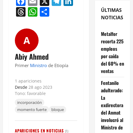
Facebook
Email
X
Telegram
LinkedIn
Threads
WhatsApp
Compartir
ÚLTIMAS
NOTICIAS
Metalfor
A
recorta 225
empleos
Abiy Ahmed
por caída
del 60% en
Primer
Ministro
de Etiopía
ventas
1 apariciones
Fentanilo
Desde
28 ago 2023
adulterado:
Tono: favorable
La
incorporación
exdirectora
momento fuerte
bloque
del Anmat
involucró al
Ministro de
APARICIONES EN NOTICIAS
(1)