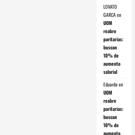
LOVATO
t
GARCA
en
r
UOM
reabre
a
paritarias:
d
buscan
10% de
a
aumento
salarial
s
Eduardo
en
UOM
reabre
paritarias:
buscan
10% de
aumento