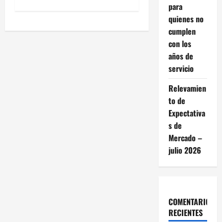
para
e
quienes no
g
cumplen
con los
a
años de
servicio
c
Relevamien
i
to de
ó
Expectativa
s de
n
Mercado –
julio 2026
d
e
e
COMENTARIOS
RECIENTES
n