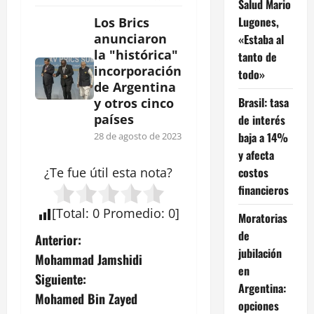
Salud Mario
Lugones,
Los Brics
anunciaron
«Estaba al
la "histórica"
tanto de
incorporación
todo»
de Argentina
Brasil: tasa
y otros cinco
países
de interés
baja a 14%
28 de agosto de 2023
y afecta
costos
¿Te fue útil esta
nota
?
financieros
[
Total
:
0
Promedio
:
0
]
Moratorias
de
N
Anterior:
jubilación
Mohammad Jamshidi
a
en
Siguiente:
Argentina:
v
Mohamed Bin Zayed
opciones