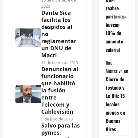
26 de diciembre de
2020
reabre
Dante Sica
paritarias:
facilita los
buscan
despidos al
10% de
no
reglamentar
aumento
un DNU de
salarial
Macri
Raul
11 de enero de 2019
Denuncian al
Monsalvo
en
funcionario
Cierre de
que habilitó
Tostado y
la fusión
Le Blé: 15
entre
locales
Telecom y
Cablevisión
menos en
3 de julio de 2018
Buenos
Salvo para las
Aires
pymes,