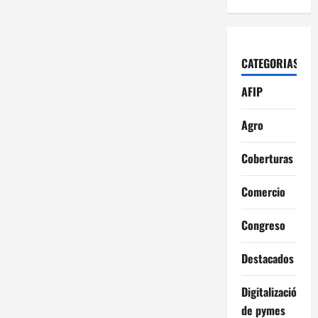
a
d
CATEGORIAS
a
AFIP
s
Agro
Coberturas
Comercio
Congreso
Destacados
Digitalización
de pymes