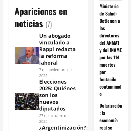
Ministerio
Apariciones en
de Salud:
noticias
Detienen a
(7)
los
directores
Un abogado
vinculado a
del ANMAT
Rappi redacta
y del INAME
la reforma
por las 114
laboral
muertes
7 de noviembre de
por
2025
fentanilo
Elecciones
contaminad
2025: Quiénes
o
son los
nuevos
Dolarización
diputados
: la
27 de octubre de
economía
2025
real se
¿Argentinización?: