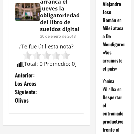
arranca el
Alejandro
jueves la
Jose
obligatoriedad
Román
en
del libro de
Milei ataca
sueldos digital
a De
30 de enero de 2018
Mendiguren:
¿Te fue útil esta
nota
?
«Vos
arruinaste
[
Total
:
0
Promedio
:
0
]
el país»
N
Anterior:
Yanina
Los Arcos
a
Villalba
en
Siguiente:
Despertar
v
Olivos
el
e
entramado
productivo
g
frente al