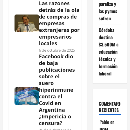
Las razones
paraliza y
detrás de la ola
las pymes
de compras de
sufren
empresas
Córdoba
extranjeras por
empresarios
destina
locales
$3.500M a
6 de octubre de 2025
educación
Facebook dio
técnica y
de baja
formación
publicaciones
laboral
sobre el
suero
hiperinmune
contra el
Covid en
COMENTARIOS
Argentina
RECIENTES
¿Impericia o
Pablo
en
censura?
UOM