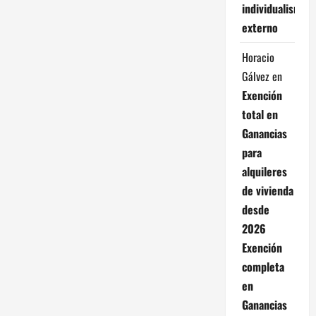
a
individualismo
externo
c
Horacio
i
Gálvez
en
ó
Exención
total en
n
Ganancias
para
d
alquileres
e
de vivienda
desde
e
2026
n
Exención
completa
t
en
r
Ganancias