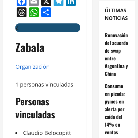
Facebook
Email
X
Telegram
LinkedIn
Threads
WhatsApp
Compartir
ÚLTIMAS
NOTICIAS
Z
Renovación
Zabala
del acuerdo
de swap
entre
Argentina y
Organización
China
1 personas vinculadas
Consumo
en picada:
Personas
pymes en
alerta por
vinculadas
caída del
14% en
ventas
Claudio
Belocopitt