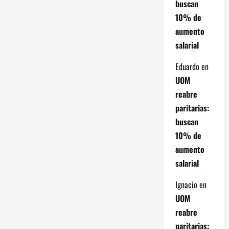
buscan
e
10% de
aumento
n
salarial
t
Eduardo
en
r
UOM
reabre
a
paritarias:
d
buscan
10% de
a
aumento
s
salarial
Ignacio
en
UOM
reabre
paritarias: