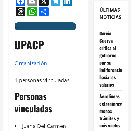
Facebook
Email
X
Telegram
LinkedIn
Threads
WhatsApp
Compartir
ÚLTIMAS
NOTICIAS
U
García
UPACP
Cuerva
critica al
gobierno
por su
Organización
indiferencia
hacia los
1 personas vinculadas
salarios
Personas
Aerolíneas
extranjeras:
vinculadas
menos
trámites y
más vuelos
Juana Del Carmen