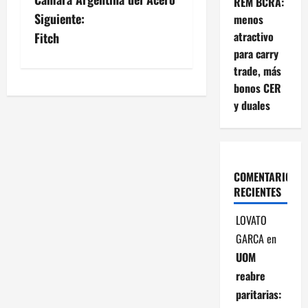
REM BCRA:
a
Siguiente:
menos
v
atractivo
Fitch
para carry
e
trade, más
bonos CER
g
y duales
a
c
COMENTARIOS
i
RECIENTES
ó
LOVATO
n
GARCA
en
UOM
d
reabre
paritarias:
e