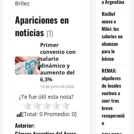
a Argentina
Brítez
Kicillof
Apariciones en
acusa a
Milei: los
noticias
(1)
salarios no
alcanzan
Primer
para lo
convenio con
básico
salario
dinámico y
REMAX:
aumento del
alquileres
6,3%
de locales
14 de junio de 2026
vuelven a
¿Te fue útil esta
nota
?
caer tras
breve
[
Total
:
0
Promedio
:
0
]
recuperació
n
N
Anterior:
Cámara Argentina del Acero