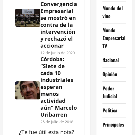
Convergencia
Mundo del
Empresarial
vino
se mostró en
contra de la
Mundo
intervención
Empresarial
y rechazó el
accionar
TV
12 de junio de 2020
Córdoba:
Nacional
“Siete de
cada 10
Opinión
industriales
esperan
Poder
menos
Judicial
actividad
aún” Marcelo
Política
Uribarren
25 de julio de 2018
Principales
¿Te fue útil esta
nota
?