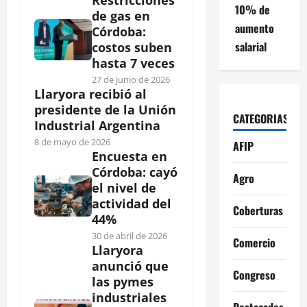
Restricciones
10% de
de gas en
aumento
Córdoba:
salarial
costos suben
hasta 7 veces
27 de junio de 2026
Llaryora recibió al
presidente de la Unión
CATEGORIAS
Industrial Argentina
8 de mayo de 2026
AFIP
Encuesta en
Córdoba: cayó
Agro
el nivel de
actividad del
Coberturas
44%
30 de abril de 2026
Comercio
Llaryora
anunció que
Congreso
las pymes
industriales
Destacados