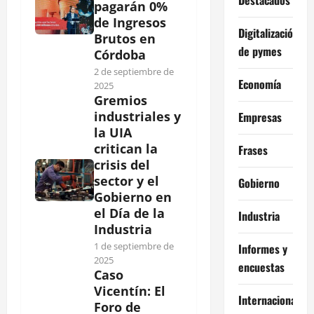
pagarán 0%
de Ingresos
Digitalización
Brutos en
de pymes
Córdoba
2 de septiembre de
Economía
2025
Gremios
industriales y
Empresas
la UIA
critican la
Frases
crisis del
sector y el
Gobierno
Gobierno en
el Día de la
Industria
Industria
1 de septiembre de
Informes y
2025
encuestas
Caso
Vicentín: El
Internacional
Foro de