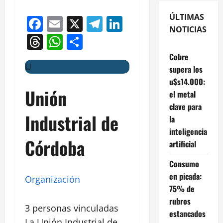
ÚLTIMAS
Facebook
Email
X
Telegram
LinkedIn
NOTICIAS
Threads
WhatsApp
Compartir
Cobre
U
supera los
u$s14.000:
Unión
el metal
clave para
Industrial de
la
inteligencia
Córdoba
artificial
Consumo
en picada:
Organización
75% de
rubros
3 personas vinculadas
estancados
La Unión Industrial de