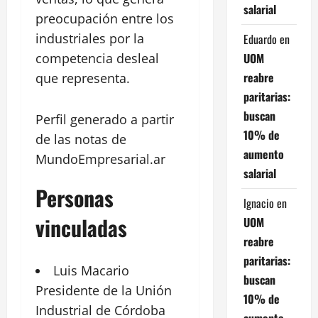
salarial
preocupación entre los
industriales por la
Eduardo
en
UOM
competencia desleal
reabre
que representa.
paritarias:
buscan
Perfil generado a partir
10% de
de las notas de
aumento
MundoEmpresarial.ar
salarial
Personas
Ignacio
en
vinculadas
UOM
reabre
paritarias:
Luis
Macario
buscan
Presidente de la Unión
10% de
Industrial
de Córdoba
aumento