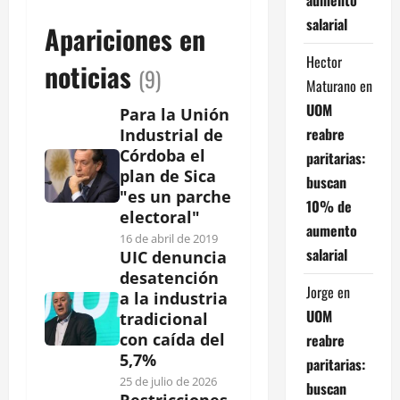
salarial
Apariciones en
Hector
noticias
(9)
Maturano
en
UOM
Para la Unión
reabre
Industrial de
Córdoba el
paritarias:
plan de Sica
buscan
"es un parche
10% de
electoral"
aumento
16 de abril de 2019
salarial
UIC denuncia
desatención
Jorge
en
a la industria
UOM
tradicional
con caída del
reabre
5,7%
paritarias:
25 de julio de 2026
buscan