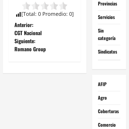
Provincias
[
Total
:
0
Promedio
:
0
]
Servicios
N
Anterior:
Sin
CGT Nacional
a
categoría
Siguiente:
v
Romano Group
Sindicatos
e
g
a
AFIP
c
Agro
i
Coberturas
ó
Comercio