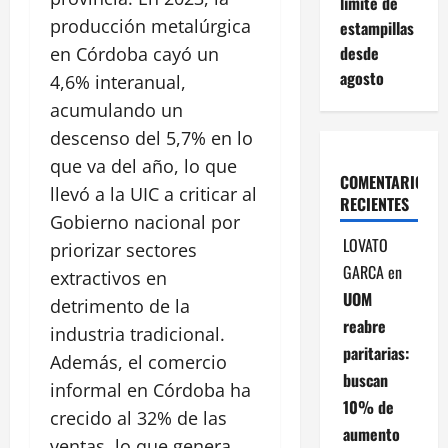
límite de
producción metalúrgica
estampillas
desde
en Córdoba cayó un
agosto
4,6% interanual,
acumulando un
descenso del 5,7% en lo
que va del año, lo que
COMENTARIOS
llevó a la UIC a criticar al
RECIENTES
Gobierno nacional por
LOVATO
priorizar sectores
GARCA
en
extractivos en
UOM
detrimento de la
reabre
industria tradicional.
paritarias:
Además, el comercio
buscan
informal en Córdoba ha
10% de
crecido al 32% de las
aumento
ventas, lo que genera