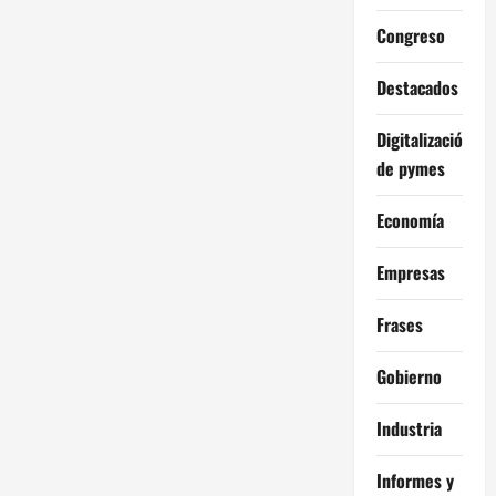
n
Congreso
d
Destacados
e
Digitalización
e
de pymes
n
Economía
t
Empresas
r
Frases
a
Gobierno
d
Industria
a
s
Informes y