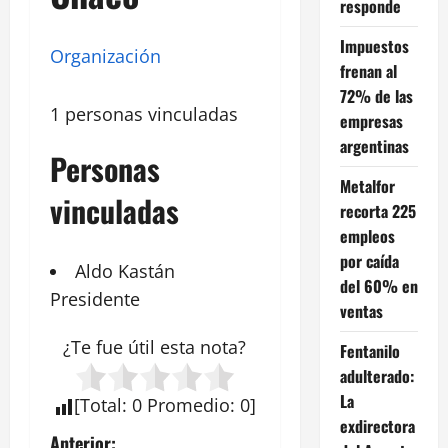
responde
Impuestos
Organización
frenan al
72% de las
1 personas vinculadas
empresas
argentinas
Personas
Metalfor
vinculadas
recorta 225
empleos
por caída
Aldo Kastán
del 60% en
Presidente
ventas
¿Te fue útil esta
nota
?
Fentanilo
adulterado:
La
[
Total
:
0
Promedio
:
0
]
exdirectora
Anterior: