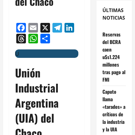
del Chaco
ÚLTIMAS
NOTICIAS
Facebook
Email
X
Telegram
LinkedIn
Reservas
Threads
WhatsApp
Compartir
del BCRA
caen
U
u$s1.224
millones
Unión
tras pago al
FMI
Industrial
Caputo
Argentina
llama
«tarados» a
(UIA) del
críticos de
la industria
Chaco
y la UIA