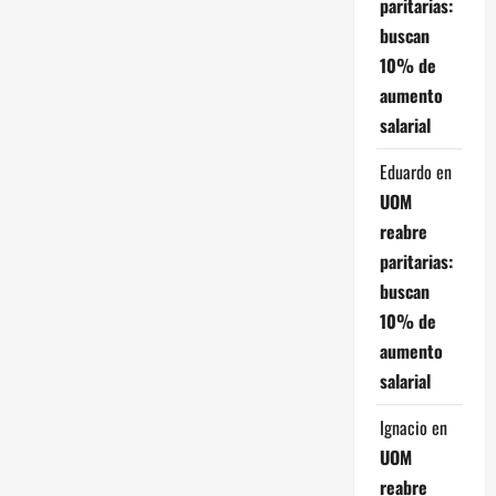
e
paritarias:
buscan
e
10% de
aumento
n
salarial
t
Eduardo
en
r
UOM
reabre
a
paritarias:
d
buscan
10% de
a
aumento
s
salarial
Ignacio
en
UOM
reabre