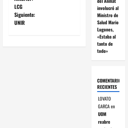
N
del Anmat
LCG
involucró al
a
Siguiente:
Ministro de
v
Salud Mario
UNIR
Lugones,
e
«Estaba al
tanto de
g
todo»
a
c
COMENTARIOS
i
RECIENTES
ó
LOVATO
n
GARCA
en
UOM
d
reabre