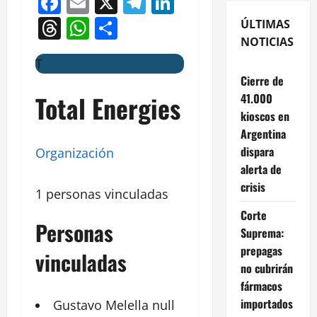
Facebook
Email
X
Telegram
LinkedIn
Threads
WhatsApp
Compartir
ÚLTIMAS
NOTICIAS
T
Cierre de
Total Energies
41.000
kioscos en
Argentina
dispara
Organización
alerta de
crisis
1 personas vinculadas
Corte
Personas
Suprema:
prepagas
vinculadas
no cubrirán
fármacos
importados
Gustavo
Melella
null