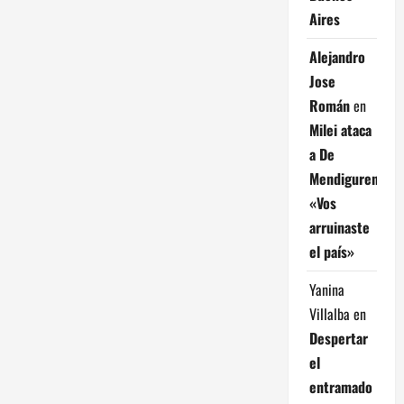
Aires
Alejandro
Jose
Román
en
Milei ataca
a De
Mendiguren:
«Vos
arruinaste
el país»
Yanina
Villalba
en
Despertar
el
entramado