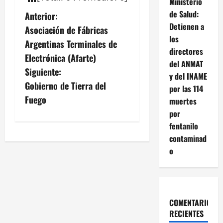
Ministerio
N
de Salud:
Anterior:
Detienen a
Asociación de Fábricas
a
los
Argentinas Terminales de
directores
v
Electrónica (Afarte)
del ANMAT
Siguiente:
y del INAME
e
Gobierno de Tierra del
por las 114
g
Fuego
muertes
por
a
fentanilo
contaminad
c
o
i
ó
n
COMENTARIOS
RECIENTES