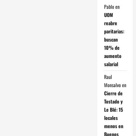
d
Pablo
en
e
UOM
reabre
e
paritarias:
n
buscan
10% de
t
aumento
r
salarial
a
Raul
Monsalvo
en
d
Cierre de
Tostado y
a
Le Blé: 15
s
locales
menos en
Buenos