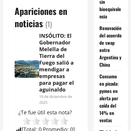
sin
Apariciones en
bioequivale
ncia
noticias
(1)
Renovación
del acuerdo
INSÓLITO: El
Gobernador
de swap
Melella de
entre
Tierra del
Argentina y
Fuego salió a
China
mendigar a
empresas
Consumo
para pagar el
en picada:
aguinaldo
pymes en
19 de diciembre de
alerta por
2025
caída del
¿Te fue útil esta
nota
?
14% en
ventas
[
Total
:
0
Promedio
:
0
]