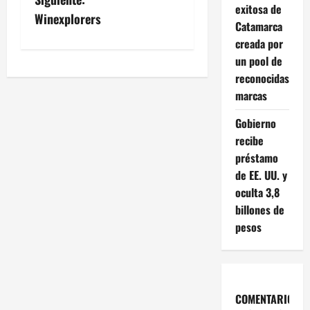
exitosa de
v
Winexplorers
Catamarca
creada por
e
un pool de
g
reconocidas
marcas
a
Gobierno
c
recibe
préstamo
i
de EE. UU. y
ó
oculta 3,8
billones de
n
pesos
d
e
COMENTARIOS