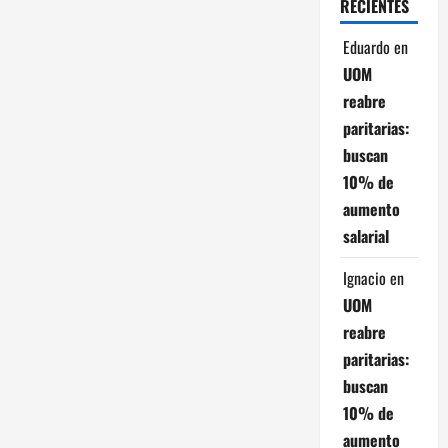
e
RECIENTES
n
Eduardo
en
UOM
t
reabre
r
paritarias:
buscan
a
10% de
d
aumento
salarial
a
Ignacio
en
s
UOM
reabre
paritarias:
buscan
10% de
aumento