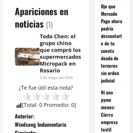
Ojo que
Apariciones en
Mercado
noticias
Pago ahora
(1)
podría
descontart
Todo Chen: el
grupo chino
e de tu
que compró los
cuenta
supermercados
deuda de
Micropack en
terceros
Rosario
sin orden
5 de mayo de 2026
judicial
¿Te fue útil esta
nota
?
Ni una
pyme
[
Total
:
0
Promedio
:
0
]
menos:
Cierra
N
Anterior:
empresa
Windsong Indumentaria
a
textil
Siguiente: