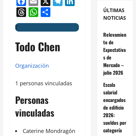
Facebook
Email
X
Telegram
LinkedIn
Threads
WhatsApp
Compartir
ÚLTIMAS
NOTICIAS
T
Relevamien
Todo Chen
to de
Expectativa
s de
Mercado –
Organización
julio 2026
1 personas vinculadas
Escala
salarial
Personas
encargados
de edificio
vinculadas
2026:
sueldos por
categoría
Caterine Mondragón