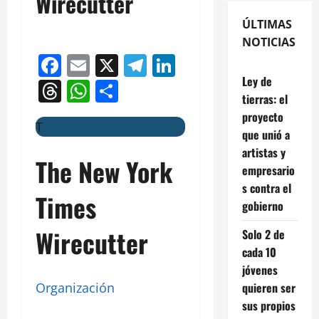
Wirecutter
ÚLTIMAS
NOTICIAS
Facebook
Email
X
Telegram
LinkedIn
Ley de
Threads
WhatsApp
Compartir
tierras: el
proyecto
T
que unió a
artistas y
The New York
empresario
s contra el
Times
gobierno
Wirecutter
Solo 2 de
cada 10
jóvenes
quieren ser
Organización
sus propios