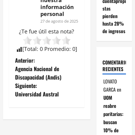
nuestra
cuentapropi
información
stas
personal
pierden
27 de agosto de 2025
hasta 28%
de ingresos
¿Te fue útil esta
nota
?
[
Total
:
0
Promedio
:
0
]
N
Anterior:
COMENTARIOS
Agencia Nacional de
RECIENTES
a
Discapacidad (Andis)
LOVATO
v
Siguiente:
GARCA
en
Universidad Austral
e
UOM
reabre
g
paritarias:
buscan
a
10% de