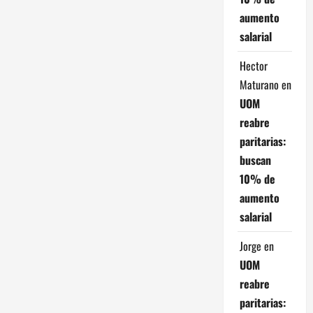
d
aumento
salarial
a
Hector
s
Maturano
en
UOM
reabre
paritarias:
buscan
10% de
aumento
salarial
Jorge
en
UOM
reabre
paritarias: