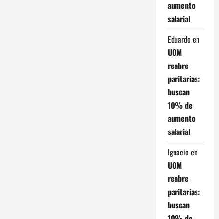
c
aumento
salarial
i
Eduardo
en
ó
UOM
n
reabre
paritarias:
d
buscan
e
10% de
aumento
e
salarial
n
Ignacio
en
t
UOM
reabre
r
paritarias:
buscan
a
10% de