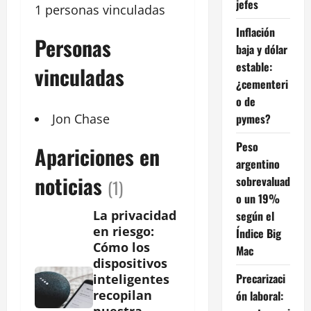
jefes
1 personas vinculadas
Inflación
Personas
baja y dólar
estable:
vinculadas
¿cementeri
o de
pymes?
Jon Chase
Peso
Apariciones en
argentino
noticias
sobrevaluad
(1)
o un 19%
La privacidad
según el
en riesgo:
Índice Big
Cómo los
Mac
dispositivos
Precarizaci
inteligentes
recopilan
ón laboral: