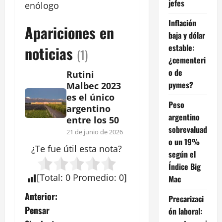
jefes
enólogo
Inflación
Apariciones en
baja y dólar
estable:
noticias
(1)
¿cementeri
o de
Rutini
pymes?
Malbec 2023
es el único
Peso
argentino
argentino
entre los 50
sobrevaluad
21 de junio de 2026
o un 19%
¿Te fue útil esta
nota
?
según el
Índice Big
[
Total
:
0
Promedio
:
0
]
Mac
N
Anterior:
Precarizaci
Pensar
ón laboral:
a