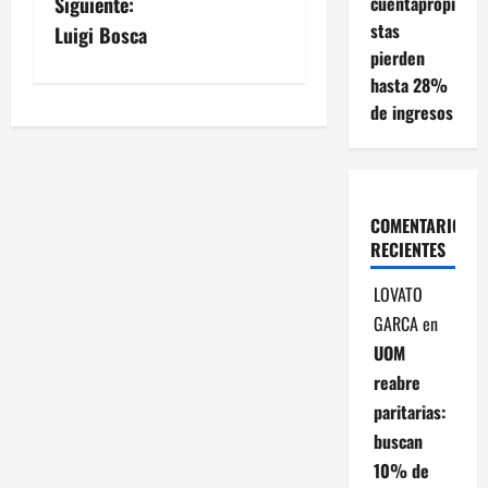
cuentapropi
Siguiente:
v
stas
Luigi Bosca
pierden
e
hasta 28%
de ingresos
g
a
c
COMENTARIOS
RECIENTES
i
LOVATO
ó
GARCA
en
n
UOM
reabre
d
paritarias:
buscan
e
10% de