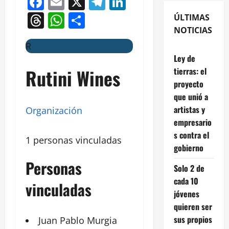
Facebook
Email
X
Telegram
LinkedIn
Threads
WhatsApp
Compartir
ÚLTIMAS
NOTICIAS
R
Ley de
Rutini Wines
tierras: el
proyecto
que unió a
artistas y
Organización
empresario
s contra el
1 personas vinculadas
gobierno
Personas
Solo 2 de
cada 10
vinculadas
jóvenes
quieren ser
sus propios
Juan
Pablo Murgia