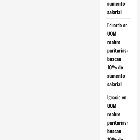
e
aumento
salarial
n
Eduardo
en
t
UOM
r
reabre
paritarias:
a
buscan
d
10% de
aumento
a
salarial
s
Ignacio
en
UOM
reabre
paritarias:
buscan
10% de