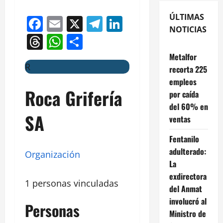
ÚLTIMAS
Facebook
Email
X
Telegram
LinkedIn
NOTICIAS
Threads
WhatsApp
Compartir
Metalfor
R
recorta 225
empleos
Roca Grifería
por caída
del 60% en
SA
ventas
Fentanilo
adulterado:
Organización
La
exdirectora
1 personas vinculadas
del Anmat
involucró al
Personas
Ministro de