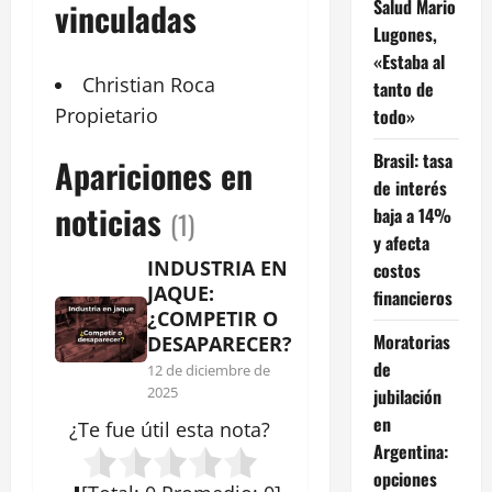
Salud Mario
vinculadas
Lugones,
«Estaba al
Christian Roca
tanto de
Propietario
todo»
Brasil: tasa
Apariciones en
de interés
noticias
baja a 14%
(1)
y afecta
INDUSTRIA EN
costos
JAQUE:
financieros
¿COMPETIR O
Moratorias
DESAPARECER?
de
12 de diciembre de
2025
jubilación
en
¿Te fue útil esta
nota
?
Argentina:
opciones