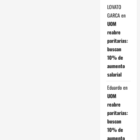
d
LOVATO
e
GARCA
en
UOM
e
reabre
paritarias:
n
buscan
t
10% de
aumento
r
salarial
a
Eduardo
en
d
UOM
reabre
a
paritarias:
s
buscan
10% de
aumento