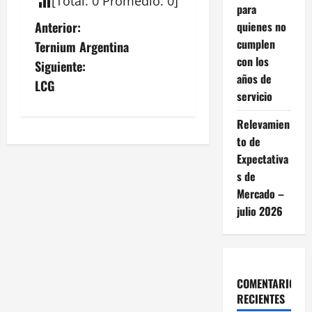
[
Total
:
0
Promedio
:
0
]
para
N
quienes no
Anterior:
cumplen
Ternium Argentina
a
con los
Siguiente:
años de
v
LCG
servicio
e
Relevamien
g
to de
Expectativa
a
s de
Mercado –
c
julio 2026
i
ó
COMENTARIOS
n
RECIENTES