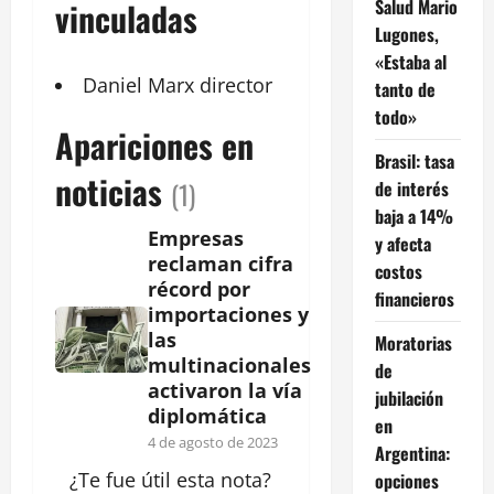
Salud Mario
vinculadas
Lugones,
«Estaba al
Daniel Marx
director
tanto de
todo»
Apariciones en
Brasil: tasa
noticias
(1)
de interés
baja a 14%
Empresas
y afecta
reclaman cifra
costos
récord por
financieros
importaciones y
las
Moratorias
multinacionales
de
activaron la vía
jubilación
diplomática
en
4 de agosto de 2023
Argentina:
¿Te fue útil esta
nota
?
opciones