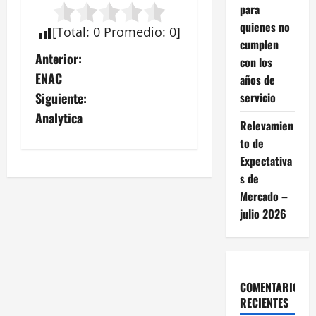
para
quienes no
[
Total
:
0
Promedio
:
0
]
cumplen
N
Anterior:
con los
ENAC
años de
a
servicio
Siguiente:
v
Analytica
Relevamien
to de
e
Expectativa
g
s de
Mercado –
a
julio 2026
c
i
COMENTARIOS
ó
RECIENTES