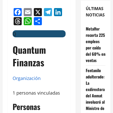
ÚLTIMAS
Facebook
Email
X
Telegram
LinkedIn
NOTICIAS
Threads
WhatsApp
Compartir
Metalfor
Q
recorta 225
empleos
Quantum
por caída
del 60% en
Finanzas
ventas
Fentanilo
adulterado:
Organización
La
exdirectora
1 personas vinculadas
del Anmat
involucró al
Personas
Ministro de