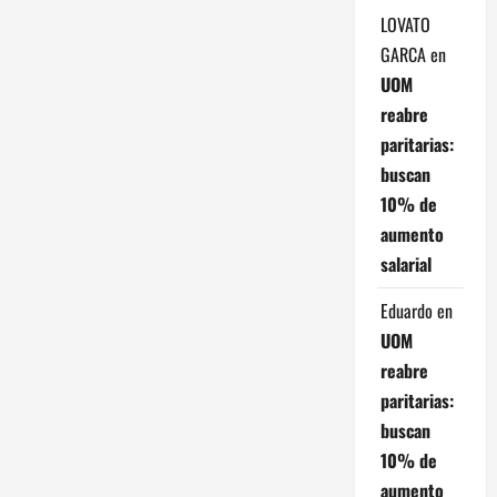
n
LOVATO
GARCA
en
d
UOM
e
reabre
paritarias:
e
buscan
n
10% de
aumento
t
salarial
r
Eduardo
en
a
UOM
reabre
d
paritarias:
a
buscan
10% de
s
aumento