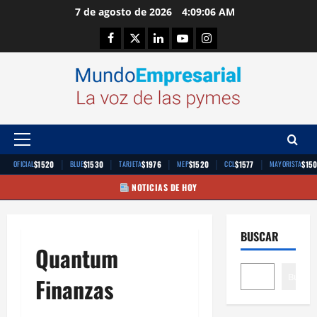
Saltar
7 de agosto de 2026
4:09:07 AM
al
Facebook
Twitter
Linkedin
Youtube
Instagram
contenido
Menú
principal
|
|
|
|
|
$1520
$1530
$1976
$1520
$1577
$15
OFICIAL
BLUE
TARJETA
MEP
CCL
MAYORISTA
NOTICIAS DE HOY
BUSCAR
Quantum
Buscar
Finanzas