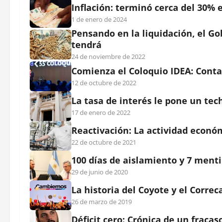
Inflación: terminó cerca del 30% 
1 de enero de 2024
Pensando en la liquidación, el Go
tendrá
24 de noviembre de 2022
Comienza el Coloquio IDEA: Conta
12 de octubre de 2022
La tasa de interés le pone un tec
17 de enero de 2022
Reactivación: La actividad econó
22 de octubre de 2021
100 días de aislamiento y 7 ment
29 de junio de 2020
La historia del Coyote y el Corre
26 de marzo de 2019
Déficit cero: Crónica de un fraca