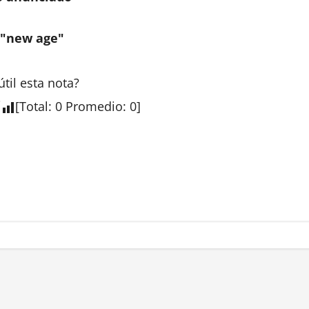
a "new age"
útil esta
nota
?
[
Total
:
0
Promedio
:
0
]