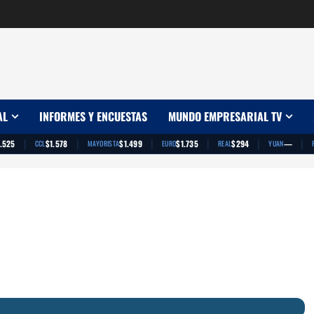
AL
INFORMES Y ENCUESTAS
MUNDO EMPRESARIAL TV
|
|
|
|
|
|
1525
$1578
$1499
$1735
$294
—
CCL
MAYORISTA
EURO
REAL
YUAN
RI
App
artir