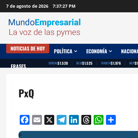
Saltar
7 de agosto de 2026
7:37:28 PM
al
contenido
NOTICIAS DE HOY
POLÍTICA
ECONOMÍA
NACION
|
|
|
$1520
$1525
$1976
$
OFICIAL
BLUE
TARJETA
MEP
FRASES
PxQ
Facebook
Email
X
Telegram
LinkedIn
Threads
Whats
Comp
P