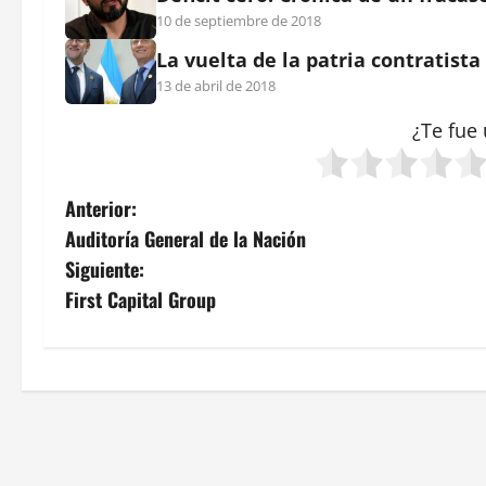
10 de septiembre de 2018
La vuelta de la patria contratist
13 de abril de 2018
¿Te fue 
N
Anterior:
Auditoría General de la Nación
a
Siguiente:
v
First Capital Group
e
g
a