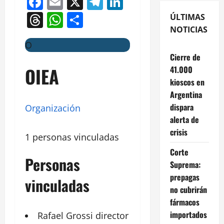
Facebook
Email
X
Telegram
LinkedIn
Threads
WhatsApp
Compartir
ÚLTIMAS
NOTICIAS
O
Cierre de
OIEA
41.000
kioscos en
Argentina
dispara
Organización
alerta de
crisis
1 personas vinculadas
Corte
Personas
Suprema:
prepagas
vinculadas
no cubrirán
fármacos
importados
Rafael Grossi
director