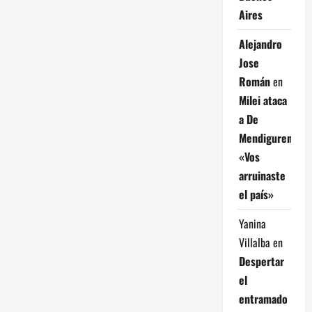
Aires
Alejandro
Jose
Román
en
Milei ataca
a De
Mendiguren:
«Vos
arruinaste
el país»
Yanina
Villalba
en
Despertar
el
entramado