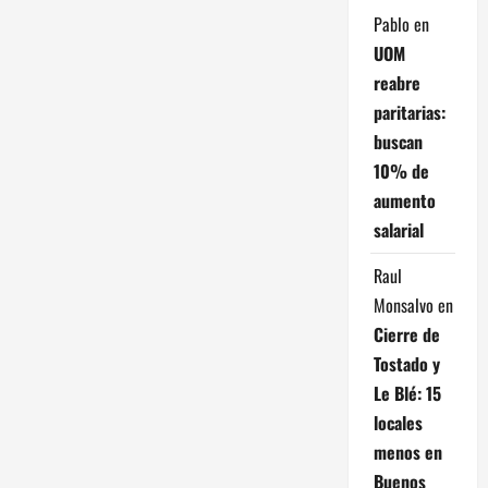
d
Pablo
en
e
UOM
reabre
e
paritarias:
n
buscan
10% de
t
aumento
salarial
r
Raul
a
Monsalvo
en
d
Cierre de
Tostado y
a
Le Blé: 15
s
locales
menos en
Buenos