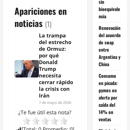
sin
Apariciones en
bioequivale
ncia
noticias
(1)
Renovación
del acuerdo
La trampa
del estrecho
de swap
de Ormuz:
entre
por qué
Argentina y
Donald
China
Trump
necesita
Consumo
cerrar rápido
en picada:
la crisis con
pymes en
Irán
alerta por
7 de mayo de 2026
caída del
14% en
¿Te fue útil esta
nota
?
ventas
[
Total
:
0
Promedio
:
0
]