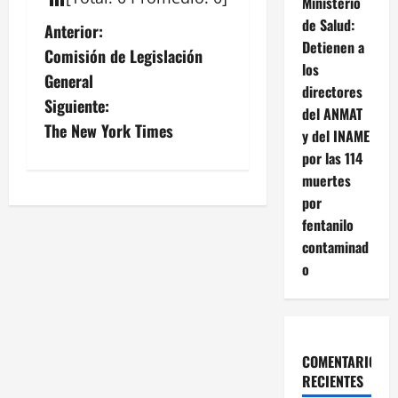
Ministerio
de Salud:
N
Anterior:
Detienen a
Comisión de Legislación
a
los
General
directores
v
Siguiente:
del ANMAT
The New York Times
y del INAME
e
por las 114
g
muertes
por
a
fentanilo
contaminad
c
o
i
ó
COMENTARIOS
n
RECIENTES