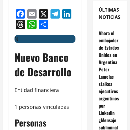
ÚLTIMAS
Facebook
Email
X
Telegram
LinkedIn
NOTICIAS
Threads
WhatsApp
Compartir
Ahora el
N
embajador
de Estados
Nuevo Banco
Unidos en
Argentina
de Desarrollo
Peter
Lamelas
stalkea
Entidad financiera
ejecutivos
argentinos
por
1 personas vinculadas
Linkedin
Personas
¿Mensaje
subliminal