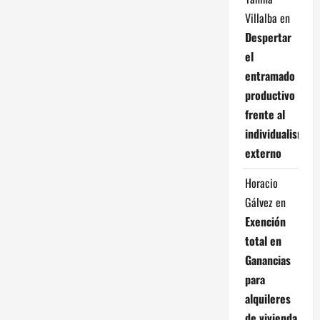
e
Villalba
en
Despertar
e
el
n
entramado
productivo
t
frente al
individualismo
r
externo
a
Horacio
d
Gálvez
en
Exención
a
total en
s
Ganancias
para
alquileres
de vivienda