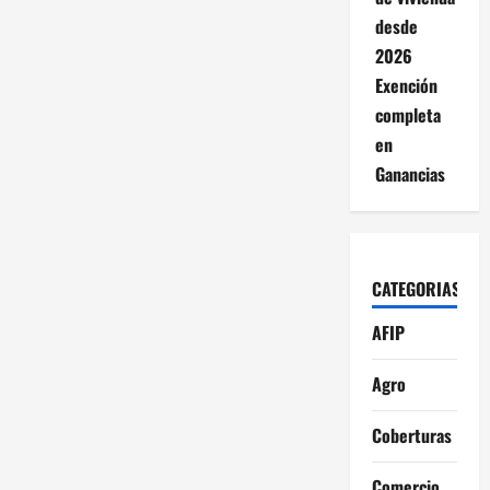
desde
2026
Exención
completa
en
Ganancias
CATEGORIAS
AFIP
Agro
Coberturas
Comercio