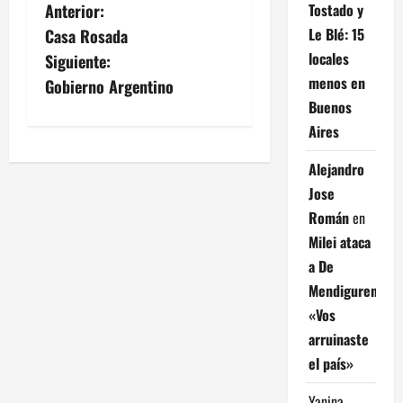
N
Tostado y
Anterior:
Le Blé: 15
Casa Rosada
a
locales
Siguiente:
v
menos en
Gobierno Argentino
Buenos
e
Aires
g
Alejandro
Jose
a
Román
en
c
Milei ataca
a De
i
Mendiguren:
ó
«Vos
arruinaste
n
el país»
d
Yanina