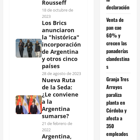
Rousseff
declaración
18 de octubre de
2023
Venta de
Los Brics
pan cae
anunciaron
60% y
la "histórica"
crecen las
incorporación
panaderías
de Argentina
clandestina
y otros cinco
países
s
28 de agosto de 2023
Granja Tres
Nueva Ruta
Arroyos
de la Seda:
¿Le conviene
paraliza
a la
planta en
Argentina
Córdoba y
sumarse?
afecta a
21 de febrero de
350
2022
empleados
Argentina,