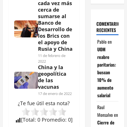
cada vez más
cerca de
sumarse al
Banco de
COMENTARIOS
Desarrollo de
RECIENTES
los Brics con
Pablo
en
el apoyo de
Rusia y China
UOM
11 de febrero de
reabre
2022
paritarias:
China y la
buscan
geopolítica
10% de
de las
vacunas
aumento
17 de enero de 2022
salarial
¿Te fue útil esta
nota
?
Raul
Monsalvo
en
[
Total
:
0
Promedio
:
0
]
Cierre de