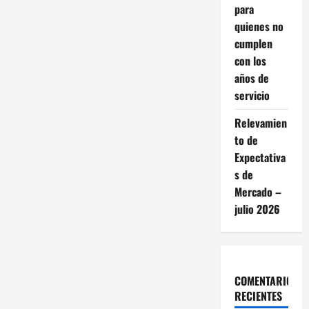
a
para
quienes no
c
cumplen
con los
i
años de
ó
servicio
n
Relevamien
to de
d
Expectativa
s de
e
Mercado –
e
julio 2026
n
t
COMENTARIOS
r
RECIENTES