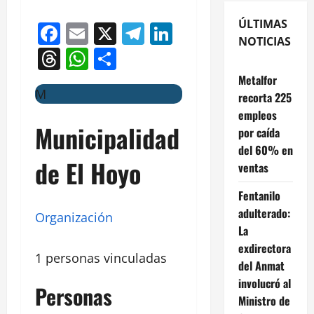
ÚLTIMAS
Facebook
Email
X
Telegram
LinkedIn
NOTICIAS
Threads
WhatsApp
Compartir
Metalfor
M
recorta 225
empleos
Municipalidad
por caída
del 60% en
de El Hoyo
ventas
Fentanilo
adulterado:
Organización
La
exdirectora
1 personas vinculadas
del Anmat
involucró al
Personas
Ministro de