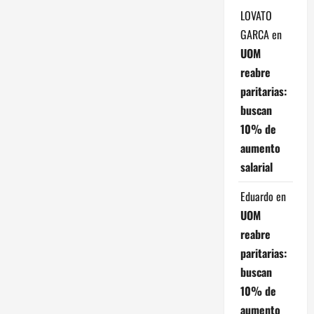
a
LOVATO
GARCA
en
d
UOM
reabre
a
paritarias:
s
buscan
10% de
aumento
salarial
Eduardo
en
UOM
reabre
paritarias:
buscan
10% de
aumento