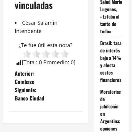
Salud Mario
vinculadas
Lugones,
«Estaba al
César Salamin
tanto de
Intendente
todo»
Brasil: tasa
¿Te fue útil esta
nota
?
de interés
baja a 14%
[
Total
:
0
Promedio
:
0
]
y afecta
N
costos
Anterior:
financieros
Coinbase
a
Siguiente:
Moratorias
v
Banco Ciudad
de
jubilación
e
en
Argentina:
g
opciones