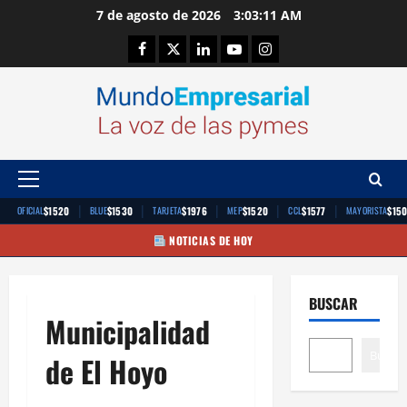
Saltar
7 de agosto de 2026
3:03:11 AM
al
Facebook
Twitter
Linkedin
Youtube
Instagram
contenido
Menú
principal
|
|
|
|
|
$1520
$1530
$1976
$1520
$1577
$15
OFICIAL
BLUE
TARJETA
MEP
CCL
MAYORISTA
NOTICIAS DE HOY
BUSCAR
Municipalidad
Buscar
de El Hoyo