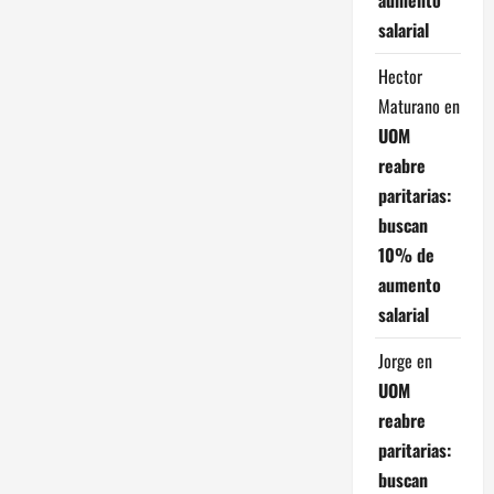
d
salarial
e
Hector
e
Maturano
en
n
UOM
reabre
t
paritarias:
buscan
r
10% de
a
aumento
salarial
d
Jorge
en
a
UOM
s
reabre
paritarias:
buscan