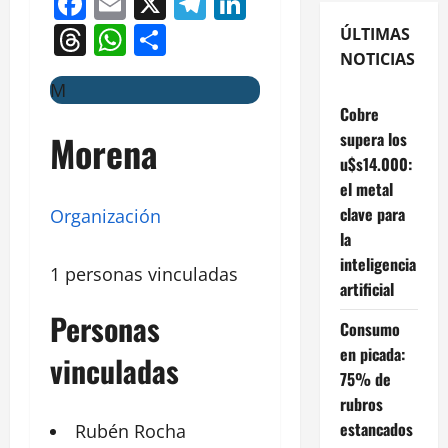
Facebook
Email
X
Telegram
LinkedIn
Threads
WhatsApp
Compartir
ÚLTIMAS
NOTICIAS
M
Cobre
Morena
supera los
u$s14.000:
el metal
clave para
Organización
la
inteligencia
1 personas vinculadas
artificial
Personas
Consumo
en picada:
vinculadas
75% de
rubros
estancados
Rubén Rocha