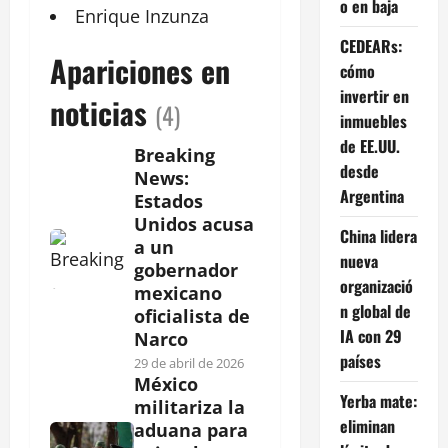
o en baja
Enrique
Inzunza
CEDEARs:
Apariciones en
cómo
invertir en
noticias
(4)
inmuebles
de EE.UU.
Breaking
desde
News:
Argentina
Estados
Unidos acusa
China lidera
a un
nueva
gobernador
organizació
mexicano
n global de
oficialista de
IA con 29
Narco
países
29 de abril de 2026
México
Yerba mate:
militariza la
eliminan
aduana para