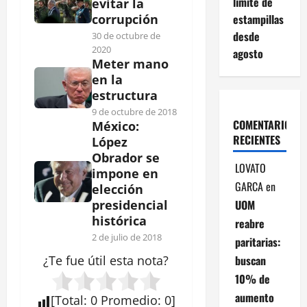
límite de
evitar la
estampillas
corrupción
desde
30 de octubre de
2020
agosto
Meter mano
en la
estructura
9 de octubre de 2018
COMENTARIOS
México:
RECIENTES
López
Obrador se
LOVATO
impone en
GARCA
en
elección
UOM
presidencial
histórica
reabre
2 de julio de 2018
paritarias:
buscan
¿Te fue útil esta
nota
?
10% de
aumento
[
Total
:
0
Promedio
:
0
]