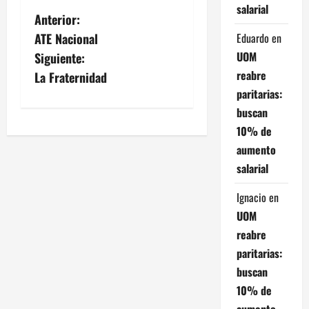
salarial
N
Anterior:
Eduardo
en
ATE Nacional
a
UOM
Siguiente:
v
reabre
La Fraternidad
paritarias:
e
buscan
10% de
g
aumento
a
salarial
c
Ignacio
en
UOM
i
reabre
ó
paritarias:
buscan
n
10% de
aumento