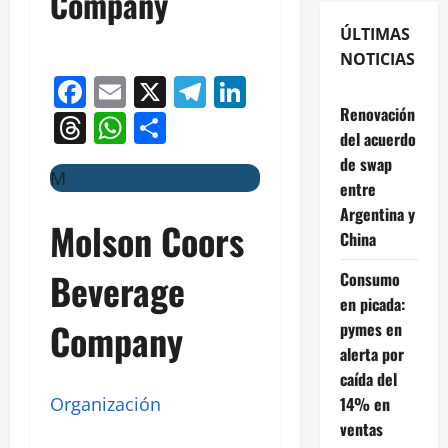
Company
ÚLTIMAS
NOTICIAS
Facebook
Email
X
Telegram
LinkedIn
Renovación
Threads
WhatsApp
Compartir
del acuerdo
de swap
M
entre
Argentina y
Molson Coors
China
Beverage
Consumo
en picada:
Company
pymes en
alerta por
caída del
14% en
Organización
ventas