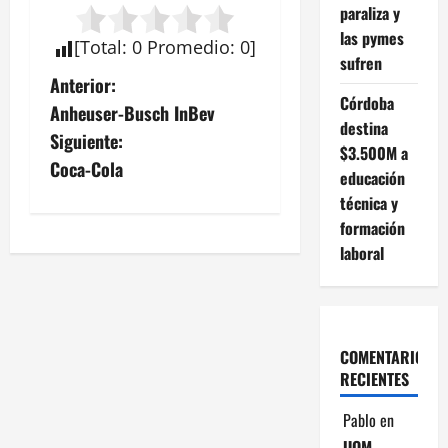
paraliza y
las pymes
[
Total
:
0
Promedio
:
0
]
sufren
N
Anterior:
Córdoba
Anheuser-Busch InBev
a
destina
Siguiente:
$3.500M a
v
Coca-Cola
educación
técnica y
e
formación
g
laboral
a
c
COMENTARIOS
i
RECIENTES
ó
Pablo
en
UOM