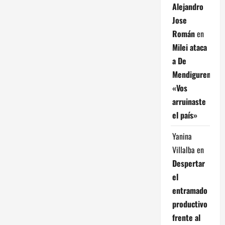
Alejandro
Jose
Román
en
Milei ataca
a De
Mendiguren:
«Vos
arruinaste
el país»
Yanina
Villalba
en
Despertar
el
entramado
productivo
frente al