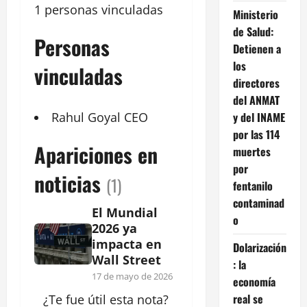
1 personas vinculadas
Ministerio
de Salud:
Personas
Detienen a
los
vinculadas
directores
del ANMAT
y del INAME
Rahul Goyal
CEO
por las 114
Apariciones en
muertes
por
noticias
(1)
fentanilo
contaminad
El Mundial
o
2026 ya
impacta en
Dolarización
Wall Street
: la
17 de mayo de 2026
economía
real se
¿Te fue útil esta
nota
?