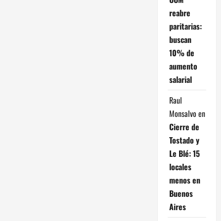
n
reabre
d
paritarias:
buscan
e
10% de
aumento
e
salarial
n
Raul
t
Monsalvo
en
Cierre de
r
Tostado y
a
Le Blé: 15
locales
d
menos en
a
Buenos
Aires
s