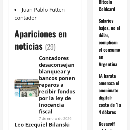
Bitcoin
Coldcard
Juan
Pablo Futten
contador
Salarios
bajos, no el
Apariciones en
dólar,
complican
noticias
(29)
el consumo
en
Contadores
Argentina
desaconsejan
blanquear y
IA barata
bancos ponen
amenaza el
reparos a
anonimato
recibir fondos
digital:
por la ley de
costo de 1 a
inocencia
fiscal
4 dólares
7 de enero de 2026
Kosacoff
Leo Ezequiel Bilanski