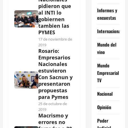
pidieron que
Informes y
al INTI lo
encuestas
gobiernen
tambien las
Internacional
PYMES
17 de noviembre de
Mundo del
2019
Rosario:
vino
Empresarios
Nacionales
Mundo
estuvieron
Empresarial
Con Sacnun y
TV
presentaron
propuestas
Nacional
para Pymes
25 de octubre de
Opinión
2019
Macrismo y
Poder
errores no
Judicial