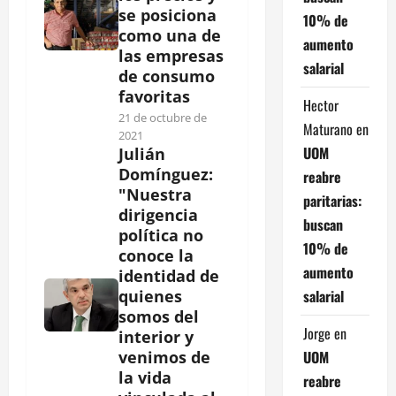
se posiciona
10% de
como una de
aumento
las empresas
salarial
de consumo
favoritas
Hector
21 de octubre de
Maturano
en
2021
UOM
Julián
Domínguez:
reabre
"Nuestra
paritarias:
dirigencia
buscan
política no
10% de
conoce la
aumento
identidad de
salarial
quienes
somos del
Jorge
en
interior y
UOM
venimos de
la vida
reabre