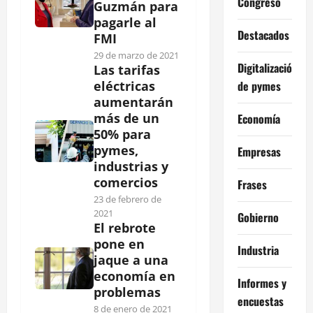
Congreso
Guzmán para
pagarle al
Destacados
FMI
29 de marzo de 2021
Digitalización
Las tarifas
de pymes
eléctricas
aumentarán
más de un
Economía
50% para
pymes,
Empresas
industrias y
comercios
Frases
23 de febrero de
2021
Gobierno
El rebrote
pone en
Industria
jaque a una
economía en
Informes y
problemas
encuestas
8 de enero de 2021