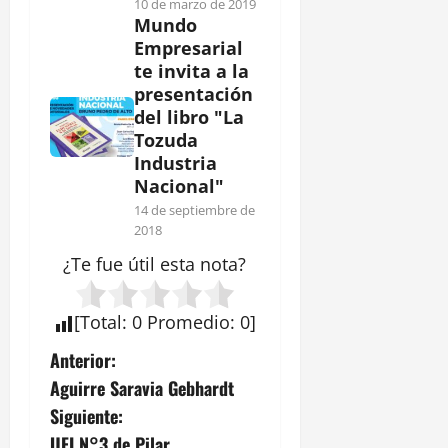
10 de marzo de 2019
Mundo
Empresarial
te invita a la
presentación
del libro "La
Tozuda
Industria
Nacional"
14 de septiembre de
2018
¿Te fue útil esta
nota
?
[
Total
:
0
Promedio
:
0
]
N
Anterior:
Aguirre Saravia Gebhardt
a
Siguiente:
UFI N°3 de Pilar