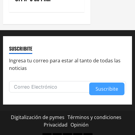
v
e
g
a
c
SUSCRIBITE
i
Ingresa tu correo para estar al tanto de todas las
noticias
ó
n
Suscribite
d
Alternative:
e
Digitalización de pymes
Términos y condiciones
e
Privacidad
Opinión