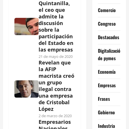
Quintanilla,
el ceo que
Comercio
admite la
discusión
Congreso
sobre la
participación
Destacados
del Estado en
las empresas
Digitalización
21 de mayo de 2020
de pymes
Revelan que
la AFIP
Economía
macrista creó
un grupo
Empresas
ilegal contra
una empresa
Frases
de Cristobal
López
Gobierno
2 de marzo de 2020
Empresarios
Industria
Nacionales