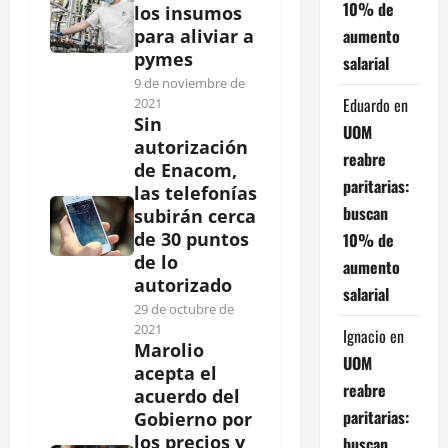
10% de
los insumos
aumento
para aliviar a
pymes
salarial
9 de noviembre de
Eduardo
en
2021
Sin
UOM
autorización
reabre
de Enacom,
paritarias:
las telefonías
buscan
subirán cerca
de 30 puntos
10% de
de lo
aumento
autorizado
salarial
29 de octubre de
2021
Ignacio
en
Marolio
UOM
acepta el
reabre
acuerdo del
paritarias:
Gobierno por
los precios y
buscan