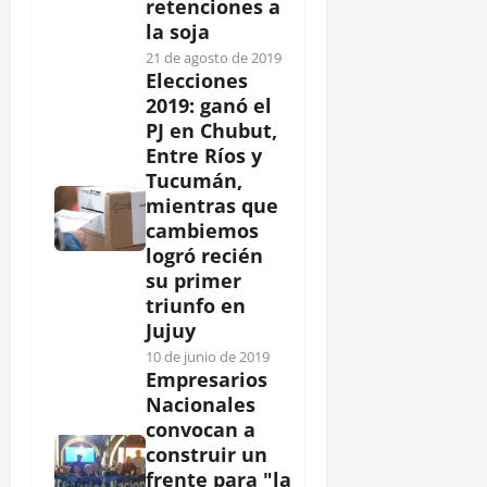
retenciones a
la soja
21 de agosto de 2019
Elecciones
2019: ganó el
PJ en Chubut,
Entre Ríos y
Tucumán,
mientras que
cambiemos
logró recién
su primer
triunfo en
Jujuy
10 de junio de 2019
Empresarios
Nacionales
convocan a
construir un
frente para "la