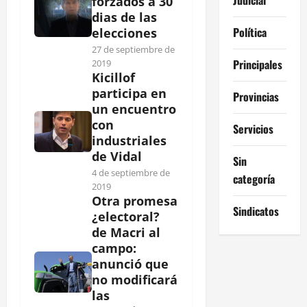
forzados a 30
dias de las
Política
elecciones
27 de septiembre de
Principales
2019
Kicillof
participa en
Provincias
un encuentro
con
Servicios
industriales
de Vidal
Sin
4 de septiembre de
categoría
2019
Otra promesa
Sindicatos
¿electoral?
de Macri al
campo:
anunció que
no modificará
las