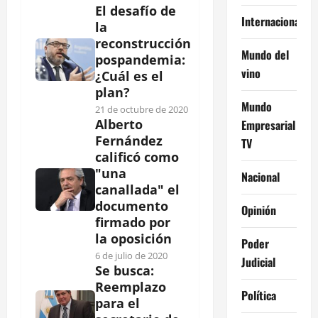
El desafío de
Internacional
la
reconstrucción
Mundo del
pospandemia:
vino
¿Cuál es el
plan?
Mundo
21 de octubre de 2020
Alberto
Empresarial
Fernández
TV
calificó como
"una
Nacional
canallada" el
documento
Opinión
firmado por
la oposición
Poder
6 de julio de 2020
Judicial
Se busca:
Reemplazo
Política
para el