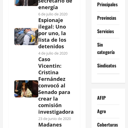
secretario de
Principales
energía
6 de julio de 2020
Provincias
Espionaje
ilegal: Uno
Servicios
por uno, la
lista de los
Sin
detenidos
categoría
4 de julio de 2020
Caso
Sindicatos
Vicentin:
Cristina
Fernández
convocó al
Senado para
AFIP
crear la
comisión
Agro
investigadora
23 de junio de 2020
Coberturas
Madanes