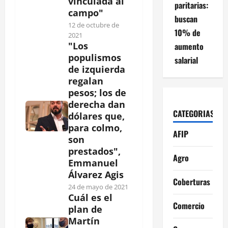
vinculada al
paritarias:
campo"
buscan
12 de octubre de
10% de
2021
"Los
aumento
populismos
salarial
de izquierda
regalan
pesos; los de
derecha dan
CATEGORIAS
dólares que,
para colmo,
AFIP
son
prestados",
Agro
Emmanuel
Álvarez Agis
Coberturas
24 de mayo de 2021
Cuál es el
Comercio
plan de
Martín