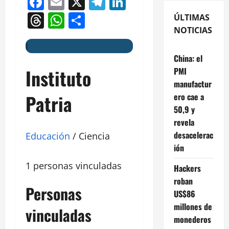
Facebook
Email
X
Telegram
LinkedIn
Threads
WhatsApp
Compartir
ÚLTIMAS
NOTICIAS
I
China: el
Instituto
PMI
manufactur
Patria
ero cae a
50,9 y
revela
desacelerac
Educación
/ Ciencia
ión
1 personas vinculadas
Hackers
roban
Personas
US$86
millones de
vinculadas
monederos