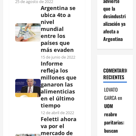
advierte
25 de agosto de 2022
Argentina se
que la
ubica 4to a
desindustri
nivel
alización ya
mundial
afecta a
entre los
Argentina
países que
más evaden
15 de junio de 2022
Informe
COMENTARIOS
refleja los
RECIENTES
millones que
ganaron las
LOVATO
alimenticias
GARCA
en
en el último
tiempo
UOM
12 de abril de 2022
reabre
Feletti ahora
paritarias:
va por el
buscan
mercado de