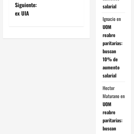
a
Siguiente:
salarial
v
ex UIA
Ignacio
en
e
UOM
reabre
g
paritarias:
a
buscan
10% de
c
aumento
i
salarial
ó
Hector
Maturano
en
n
UOM
reabre
d
paritarias:
e
buscan