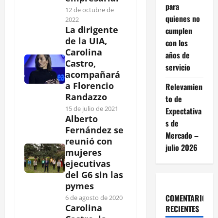
para
12 de octubre de
quienes no
2022
La dirigente
cumplen
de la UIA,
con los
Carolina
años de
Castro,
servicio
acompañará
a Florencio
Relevamien
Randazzo
to de
15 de julio de 2021
Expectativa
Alberto
s de
Fernández se
Mercado –
reunió con
julio 2026
mujeres
ejecutivas
del G6 sin las
pymes
COMENTARIOS
6 de agosto de 2020
Carolina
RECIENTES