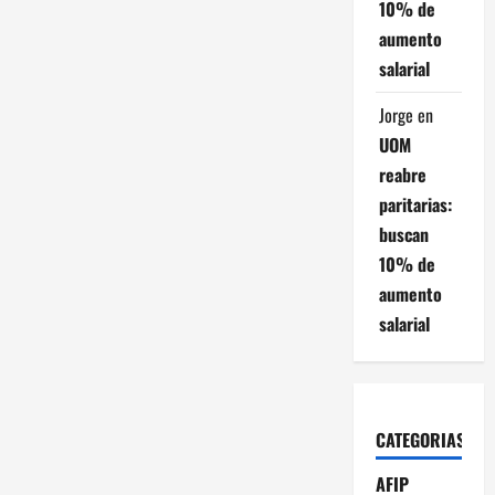
10% de
e
aumento
n
salarial
t
Jorge
en
UOM
r
reabre
a
paritarias:
buscan
d
10% de
a
aumento
salarial
s
CATEGORIAS
AFIP