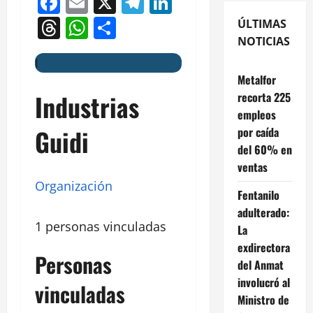
Facebook
Email
X
Telegram
LinkedIn
Threads
WhatsApp
Compartir
ÚLTIMAS
NOTICIAS
I
Metalfor
Industrias
recorta 225
empleos
Guidi
por caída
del 60% en
ventas
Organización
Fentanilo
adulterado:
1 personas vinculadas
La
exdirectora
Personas
del Anmat
involucró al
vinculadas
Ministro de