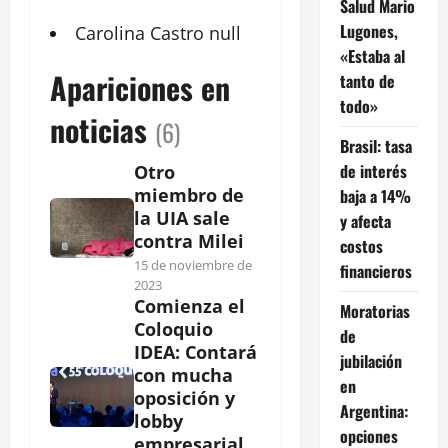
Salud Mario
Lugones,
Carolina
Castro
null
«Estaba al
Apariciones en
tanto de
todo»
noticias
(6)
Brasil: tasa
de interés
Otro
miembro de
baja a 14%
la UIA sale
y afecta
contra Milei
costos
15 de noviembre de
financieros
2023
Comienza el
Moratorias
Coloquio
de
IDEA: Contará
jubilación
con mucha
en
oposición y
Argentina:
lobby
opciones
empresarial