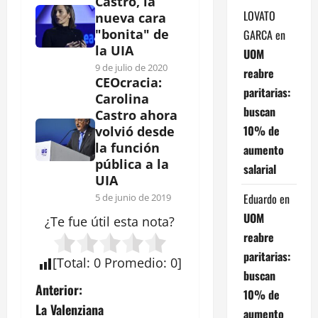
Castro, la
LOVATO
nueva cara
"bonita" de
GARCA
en
la UIA
UOM
9 de julio de 2020
reabre
CEOcracia:
paritarias:
Carolina
buscan
Castro ahora
10% de
volvió desde
la función
aumento
pública a la
salarial
UIA
Eduardo
en
5 de junio de 2019
UOM
¿Te fue útil esta
nota
?
reabre
paritarias:
[
Total
:
0
Promedio
:
0
]
buscan
N
Anterior:
10% de
La Valenziana
aumento