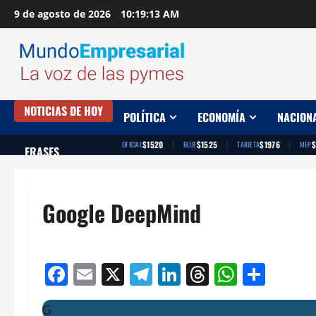
Saltar
9 de agosto de 2026
10:19:14 AM
al
contenido
NOTICIAS DE HOY
POLÍTICA
ECONOMÍA
NACION
|
|
|
$1520
$1525
$1976
$
OFICIAL
BLUE
TARJETA
MEP
FRASES
Google DeepMind
Facebook
Email
X
Telegram
LinkedIn
Threads
Whats
Comp
G