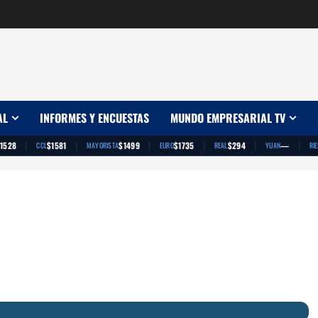
AL
INFORMES Y ENCUESTAS
MUNDO EMPRESARIAL TV
|
|
|
|
|
|
1528
$1581
$1499
$1735
$294
—
CCL
MAYORISTA
EURO
REAL
YUAN
RI
App
artir