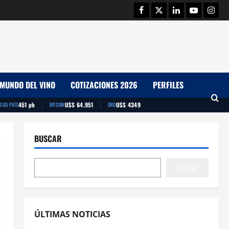
Facebook
Twitter
Linkedin
Youtube
Insta
MUNDO DEL VINO
COTIZACIONES 2026
PERFILES
|
|
451 pb
U$S 64.951
U$S 4349
ESGO PAÍS
BITCOIN
ORO
BUSCAR
Buscar
ÚLTIMAS NOTICIAS