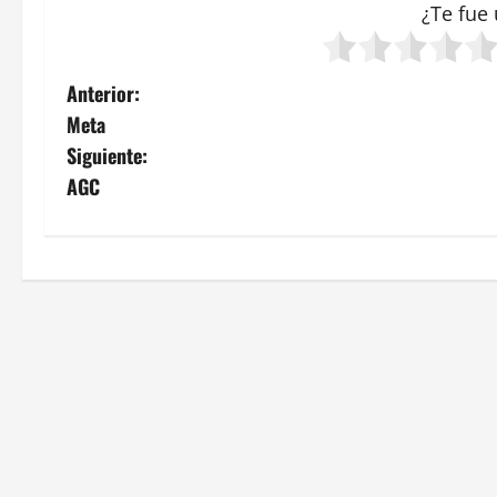
¿Te fue 
N
Anterior:
Meta
a
Siguiente:
v
AGC
e
g
a
c
i
ó