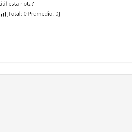
útil esta
nota
?
[
Total
:
0
Promedio
:
0
]