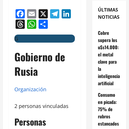
ÚLTIMAS
Facebook
Email
X
Telegram
LinkedIn
NOTICIAS
Threads
WhatsApp
Compartir
Cobre
G
supera los
u$s14.000:
Gobierno de
el metal
clave para
Rusia
la
inteligencia
artificial
Organización
Consumo
en picada:
2 personas vinculadas
75% de
rubros
Personas
estancados