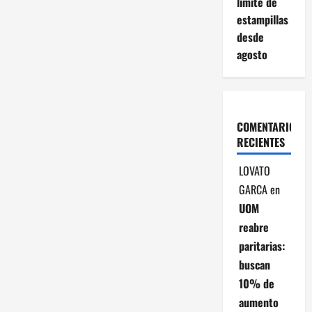
límite de
a
estampillas
c
desde
agosto
i
ó
n
COMENTARIOS
RECIENTES
d
LOVATO
e
GARCA
en
UOM
e
reabre
n
paritarias:
buscan
t
10% de
r
aumento