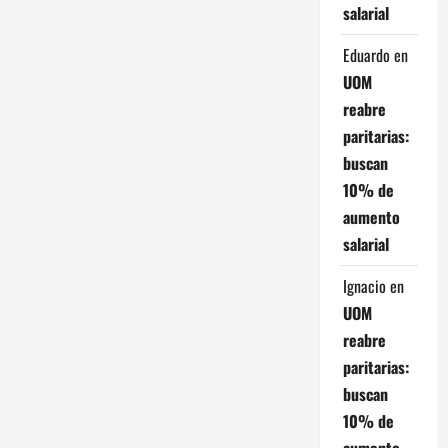
salarial
a
Eduardo
en
d
UOM
a
reabre
paritarias:
s
buscan
10% de
aumento
salarial
Ignacio
en
UOM
reabre
paritarias:
buscan
10% de
aumento