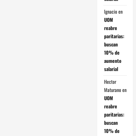
s
Ignacio
en
UOM
reabre
paritarias:
buscan
10% de
aumento
salarial
Hector
Maturano
en
UOM
reabre
paritarias:
buscan
10% de