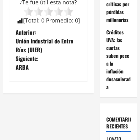
¿Te fue útil esta
nota
?
criticas por
pérdidas
millonarias
[
Total
:
0
Promedio
:
0
]
N
Anterior:
Créditos
UVA: las
Unión Industrial de Entre
a
cuotas
Ríos (UIER)
suben pese
v
Siguiente:
a la
ARBA
e
inflación
desacelerad
g
a
a
c
COMENTARIOS
i
RECIENTES
ó
LOVATO