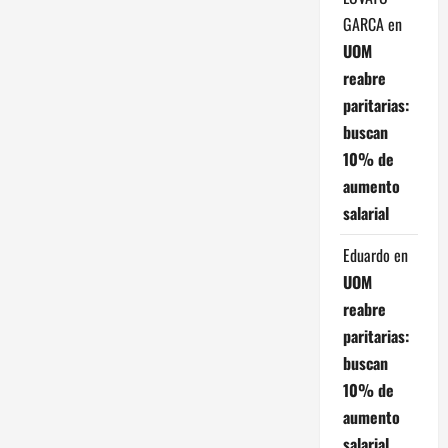
GARCA
en
n
UOM
d
reabre
paritarias:
e
buscan
e
10% de
aumento
n
salarial
t
Eduardo
en
r
UOM
reabre
a
paritarias:
buscan
d
10% de
a
aumento
salarial