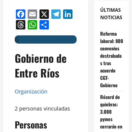
ÚLTIMAS
Facebook
Email
X
Telegram
LinkedIn
NOTICIAS
Threads
WhatsApp
Compartir
Reforma
G
laboral: 800
convenios
Gobierno de
destrabado
s tras
Entre Ríos
acuerdo
CGT-
Gobierno
Organización
Récord de
quiebras:
2 personas vinculadas
3.000
pymes
Personas
cerrarán en