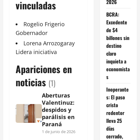
2026
vinculadas
BCRA:
Excedente
Rogelio Frigerio
de $4
Gobernador
billones sin
Lorena Arrozogaray
destino
Lidera iniciativa
claro
inquieta a
Apariciones en
economista
s
noticias
(1)
Inoperante
Aberturas
s: El paso
Valentinuz:
cristo
despidos y
redentor
parálisis en
lleva 25
Paraná
días
1 de junio de 2026
cerrado,