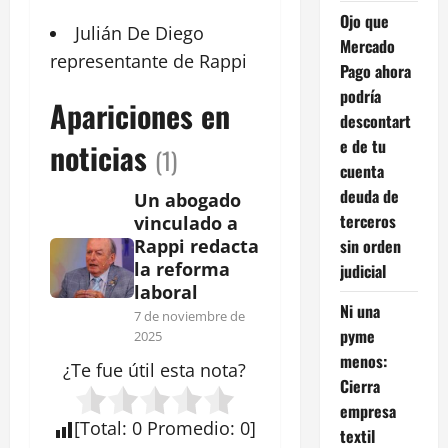
Ojo que
Julián De
Diego
Mercado
representante de Rappi
Pago ahora
podría
Apariciones en
descontart
e de tu
noticias
(1)
cuenta
deuda de
Un abogado
terceros
vinculado a
sin orden
Rappi redacta
la reforma
judicial
laboral
Ni una
7 de noviembre de
pyme
2025
menos:
¿Te fue útil esta
nota
?
Cierra
empresa
[
Total
:
0
Promedio
:
0
]
textil