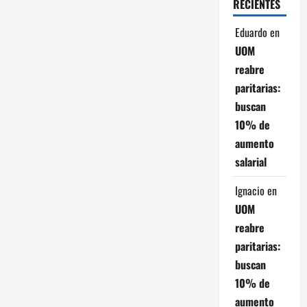
RECIENTES
e
Eduardo
en
e
UOM
reabre
n
paritarias:
t
buscan
10% de
r
aumento
salarial
a
Ignacio
en
d
UOM
a
reabre
paritarias:
s
buscan
10% de
aumento