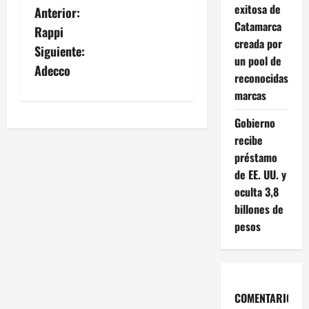
exitosa de
N
Anterior:
Catamarca
Rappi
a
creada por
Siguiente:
un pool de
v
Adecco
reconocidas
marcas
e
Gobierno
g
recibe
a
préstamo
de EE. UU. y
c
oculta 3,8
billones de
i
pesos
ó
n
COMENTARIOS
d