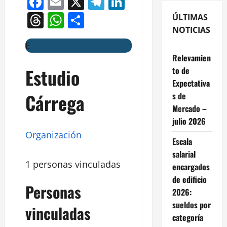
Facebook
Email
X
Telegram
LinkedIn
Threads
WhatsApp
Compartir
ÚLTIMAS
NOTICIAS
E
Relevamien
Estudio
to de
Expectativa
Cárrega
s de
Mercado –
julio 2026
Organización
Escala
salarial
1 personas vinculadas
encargados
de edificio
Personas
2026:
sueldos por
vinculadas
categoría