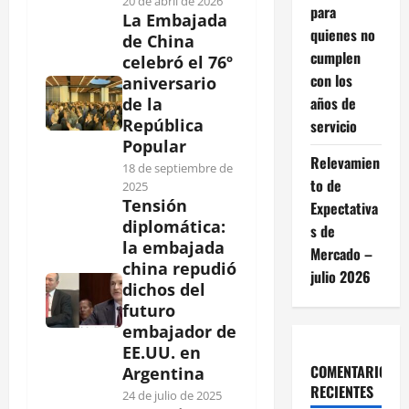
20 de abril de 2026
para
La Embajada
quienes no
de China
cumplen
celebró el 76º
con los
aniversario
años de
de la
República
servicio
Popular
Relevamien
18 de septiembre de
to de
2025
Tensión
Expectativa
diplomática:
s de
la embajada
Mercado –
china repudió
julio 2026
dichos del
futuro
embajador de
EE.UU. en
COMENTARIOS
Argentina
RECIENTES
24 de julio de 2025