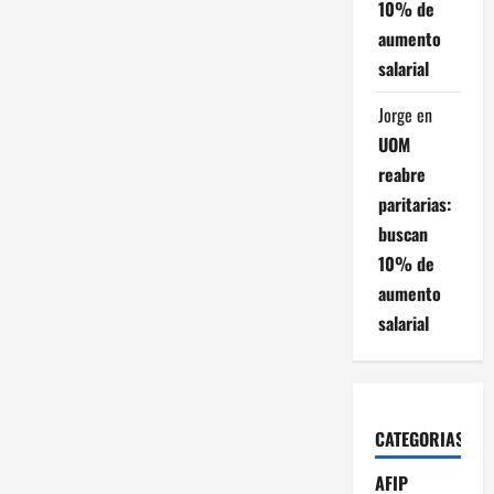
10% de
a
aumento
salarial
d
Jorge
en
a
UOM
s
reabre
paritarias:
buscan
10% de
aumento
salarial
CATEGORIAS
AFIP