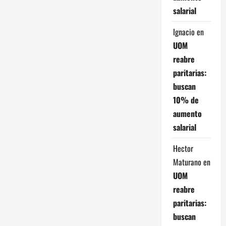
a
salarial
c
Ignacio
en
UOM
i
reabre
ó
paritarias:
buscan
n
10% de
d
aumento
salarial
e
Hector
e
Maturano
en
n
UOM
reabre
t
paritarias:
buscan
r