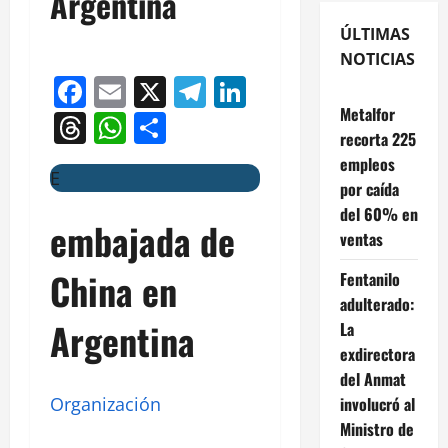
Argentina
ÚLTIMAS
NOTICIAS
Facebook
Email
X
Telegram
LinkedIn
Metalfor
Threads
WhatsApp
Compartir
recorta 225
empleos
E
por caída
del 60% en
embajada de
ventas
China en
Fentanilo
adulterado:
Argentina
La
exdirectora
del Anmat
involucró al
Organización
Ministro de