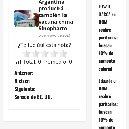
Argentina
LOVATO
producirá
GARCA
en
también la
vacuna china
UOM
Sinopharm
reabre
5 de mayo de 2021
paritarias:
¿Te fue útil esta
nota
?
buscan
10% de
aumento
[
Total
:
0
Promedio
:
0
]
salarial
N
Anterior:
Nielsen
Eduardo
en
a
UOM
Siguiente:
v
reabre
Senado de EE. UU.
paritarias:
e
buscan
10% de
g
aumento