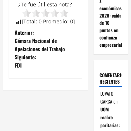
s
¿Te fue útil esta
nota
?
económicas
2026: caída
[
Total
:
0
Promedio
:
0
]
de 10
puntos en
N
Anterior:
confianza
Cámara Nacional de
a
empresarial
Apelaciones del Trabajo
v
Siguiente:
FDI
e
COMENTARIOS
g
RECIENTES
a
LOVATO
GARCA
en
c
UOM
i
reabre
paritarias: