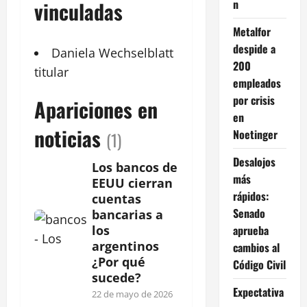
n
vinculadas
Metalfor
despide a
Daniela Wechselblatt
200
titular
empleados
por crisis
Apariciones en
en
noticias
Noetinger
(1)
Desalojos
Los bancos de
más
EEUU cierran
rápidos:
cuentas
Senado
bancarias a
aprueba
los
argentinos
cambios al
¿Por qué
Código Civil
sucede?
Expectativa
22 de mayo de 2026