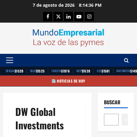
Saltar
7 de agosto de 2026
8:14:36 PM
al
Facebook
Twitter
Linkedin
Youtube
Instagram
contenido
Menú
principal
|
|
|
|
|
$1520
$1525
$1976
$1528
$1581
$14
OFICIAL
BLUE
TARJETA
MEP
CCL
MAYORISTA
NOTICIAS DE HOY
BUSCAR
DW Global
Buscar
Investments