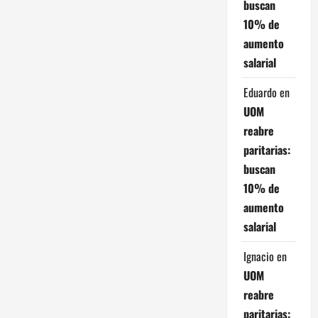
ó
buscan
10% de
n
aumento
d
salarial
e
Eduardo
en
UOM
e
reabre
n
paritarias:
buscan
t
10% de
r
aumento
salarial
a
Ignacio
en
d
UOM
a
reabre
paritarias: