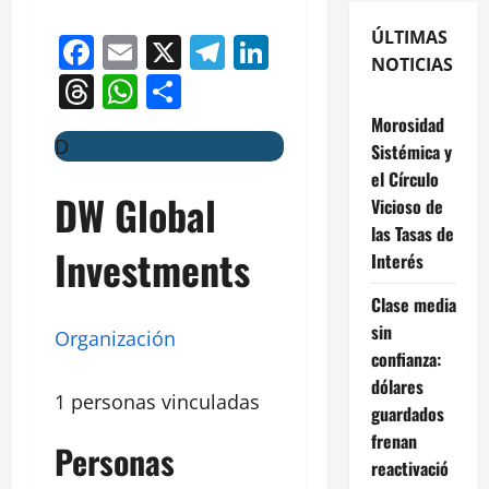
ÚLTIMAS
Facebook
Email
X
Telegram
LinkedIn
NOTICIAS
Threads
WhatsApp
Compartir
Morosidad
D
Sistémica y
el Círculo
DW Global
Vicioso de
las Tasas de
Investments
Interés
Clase media
sin
Organización
confianza:
dólares
1 personas vinculadas
guardados
frenan
Personas
reactivació