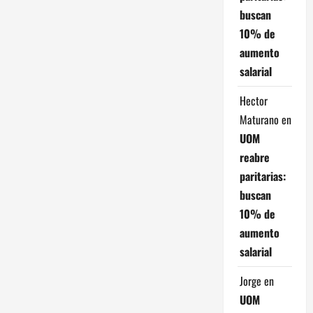
s
buscan
10% de
aumento
salarial
Hector
Maturano
en
UOM
reabre
paritarias:
buscan
10% de
aumento
salarial
Jorge
en
UOM