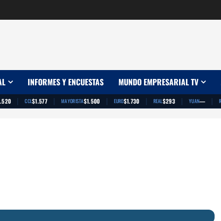
AL
INFORMES Y ENCUESTAS
MUNDO EMPRESARIAL TV
|
|
|
|
|
|
1.520
$1.577
$1.500
$1.730
$293
—
CCL
MAYORISTA
EURO
REAL
YUAN
App
artir