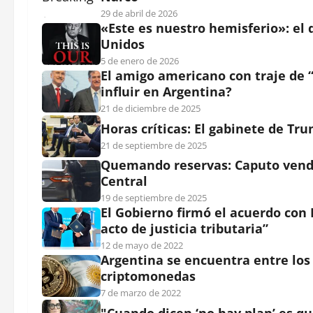
29 de abril de 2026
«Este es nuestro hemisferio»: el
Unidos
5 de enero de 2026
El amigo americano con traje de 
influir en Argentina?
21 de diciembre de 2025
Horas críticas: El gabinete de Tr
21 de septiembre de 2025
Quemando reservas: Caputo vendi
Central
19 de septiembre de 2025
El Gobierno firmó el acuerdo con 
acto de justicia tributaria”
12 de mayo de 2022
Argentina se encuentra entre los
criptomonedas
7 de marzo de 2022
"Cuando dicen ‘no hay plan’ es qu