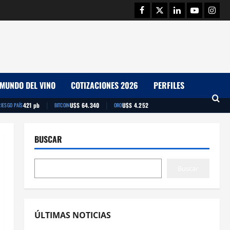
Facebook
Twitter
Linkedin
Youtube
Insta
MUNDO DEL VINO
COTIZACIONES 2026
PERFILES
|
|
421 pb
U$S 64.340
U$S 4.252
RIESGO PAÍS
BITCOIN
ORO
BUSCAR
Buscar
ÚLTIMAS NOTICIAS