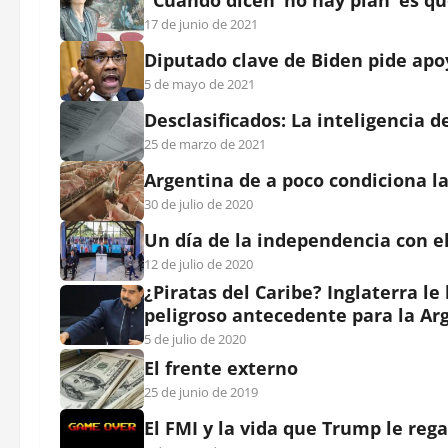
17 de junio de 2021
Diputado clave de Biden pide apoy
5 de mayo de 2021
Desclasificados: La inteligencia 
25 de marzo de 2021
Argentina de a poco condiciona la
30 de julio de 2020
Un día de la independencia con el
12 de julio de 2020
¿Piratas del Caribe? Inglaterra le
peligroso antecedente para la Ar
5 de julio de 2020
El frente externo
25 de junio de 2019
El FMI y la vida que Trump le reg