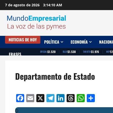
Saltar
7 de agosto de 2026
3:14:11 AM
al
contenido
NOTICIAS DE HOY
POLÍTICA
ECONOMÍA
NACION
|
|
|
$1.520
$1.530
$1.976
$
OFICIAL
BLUE
TARJETA
MEP
FRASES
Departamento de Estado
Facebook
Email
X
Telegram
LinkedIn
Threads
Whats
Comp
D