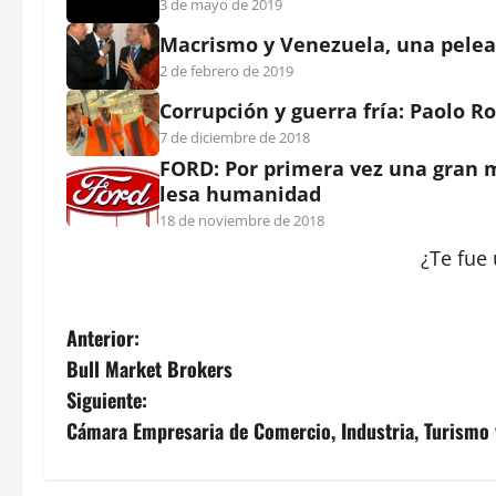
3 de mayo de 2019
Macrismo y Venezuela, una pelea 
2 de febrero de 2019
Corrupción y guerra fría: Paolo Ro
7 de diciembre de 2018
FORD: Por primera vez una gran 
lesa humanidad
18 de noviembre de 2018
¿Te fue 
N
Anterior:
Bull Market Brokers
a
Siguiente:
v
Cámara Empresaria de Comercio, Industria, Turismo y
e