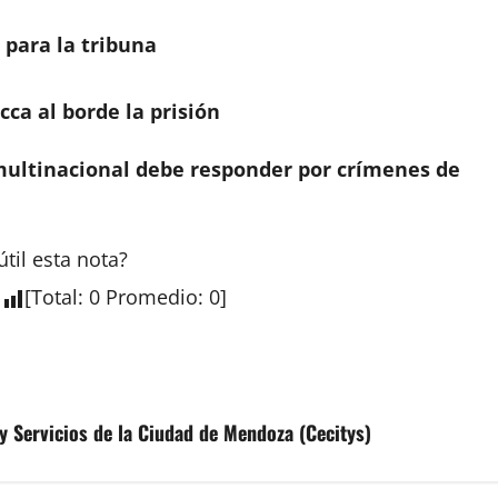
para la tribuna
cca al borde la prisión
multinacional debe responder por crímenes de
útil esta
nota
?
[
Total
:
0
Promedio
:
0
]
 Servicios de la Ciudad de Mendoza (Cecitys)