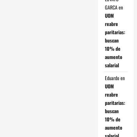
e
GARCA
en
e
UOM
reabre
n
paritarias:
buscan
t
10% de
r
aumento
salarial
a
Eduardo
en
d
UOM
a
reabre
paritarias:
s
buscan
10% de
aumento
salarial