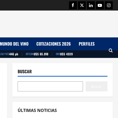
Facebook
Twitter
Linkedin
Youtube
Insta
MUNDO DEL VINO
COTIZACIONES 2026
PERFILES
|
|
446 pb
U$S 65.010
U$S 4339
SGO PAÍS
BITCOIN
ORO
BUSCAR
Buscar
ÚLTIMAS NOTICIAS