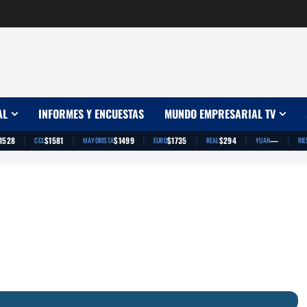
AL
INFORMES Y ENCUESTAS
MUNDO EMPRESARIAL TV
|
|
|
|
|
|
1528
$1581
$1499
$1735
$294
—
CCL
MAYORISTA
EURO
REAL
YUAN
RIE
App
artir