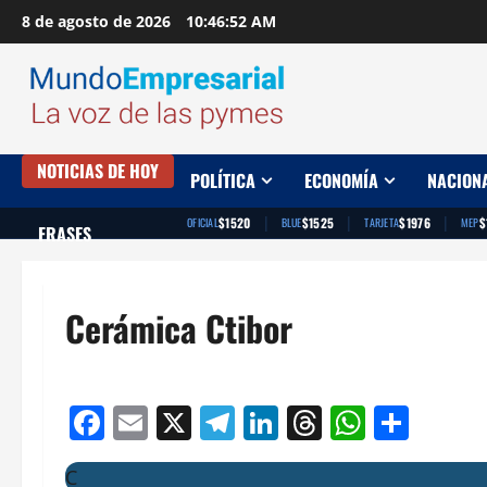
Saltar
8 de agosto de 2026
10:46:53 AM
al
contenido
NOTICIAS DE HOY
POLÍTICA
ECONOMÍA
NACION
|
|
|
$1520
$1525
$1976
$
OFICIAL
BLUE
TARJETA
MEP
FRASES
Cerámica Ctibor
Facebook
Email
X
Telegram
LinkedIn
Threads
Whats
Comp
C