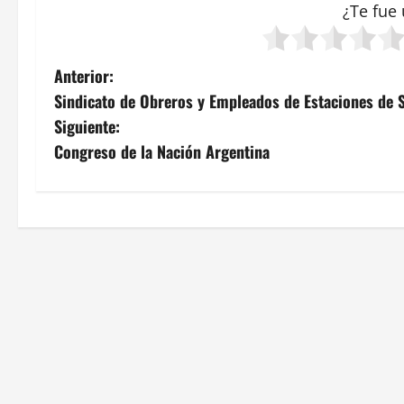
¿Te fue 
N
Anterior:
Sindicato de Obreros y Empleados de Estaciones de S
a
Siguiente:
v
Congreso de la Nación Argentina
e
g
a
c
i
ó