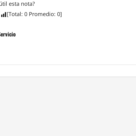
útil esta
nota
?
[
Total
:
0
Promedio
:
0
]
ervicio