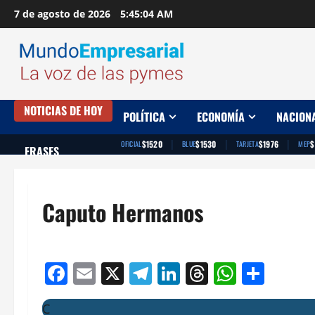
Saltar
7 de agosto de 2026
5:45:04 AM
al
contenido
NOTICIAS DE HOY
POLÍTICA
ECONOMÍA
NACION
|
|
|
$1520
$1530
$1976
$
OFICIAL
BLUE
TARJETA
MEP
FRASES
Caputo Hermanos
Facebook
Email
X
Telegram
LinkedIn
Threads
Whats
Comp
C