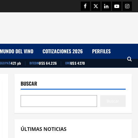
Facebook
Twitter
Linkedin
Youtube
Insta
MUNDO DEL VINO
COTIZACIONES 2026
PERFILES
|
|
421 pb
U$S 64.226
U$S 4270
ESGO PAÍS
BITCOIN
ORO
BUSCAR
Buscar
ÚLTIMAS NOTICIAS