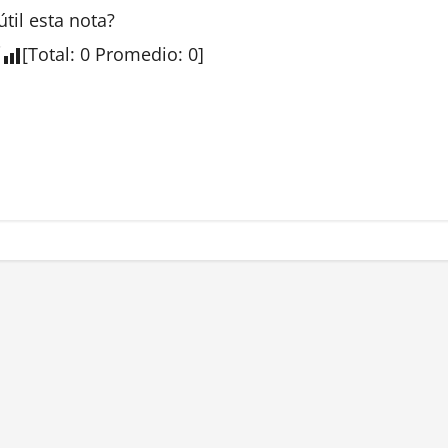
útil esta
nota
?
[
Total
:
0
Promedio
:
0
]