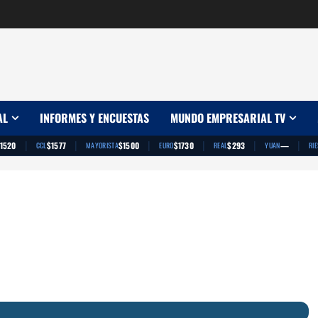
AL
INFORMES Y ENCUESTAS
MUNDO EMPRESARIAL TV
|
|
|
|
|
|
1520
$1577
$1500
$1730
$293
—
CCL
MAYORISTA
EURO
REAL
YUAN
RI
App
artir