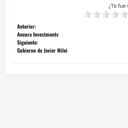
¿Te fue 
N
Anterior:
Ancora Investments
a
Siguiente:
v
Gobierno de Javier Milei
e
g
a
c
i
ó