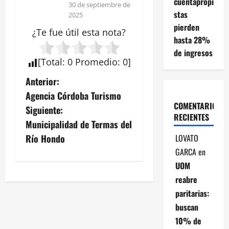
cuentapropi
30 de septiembre de
stas
2025
pierden
¿Te fue útil esta
nota
?
hasta 28%
de ingresos
[
Total
:
0
Promedio
:
0
]
N
Anterior:
Agencia Córdoba Turismo
a
COMENTARIOS
Siguiente:
RECIENTES
v
Municipalidad de Termas del
LOVATO
Río Hondo
e
GARCA
en
g
UOM
reabre
a
paritarias:
buscan
c
10% de