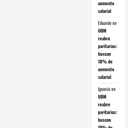
i
aumento
salarial
ó
Eduardo
en
n
UOM
d
reabre
paritarias:
e
buscan
e
10% de
aumento
n
salarial
t
Ignacio
en
r
UOM
reabre
a
paritarias:
buscan
d
10% de