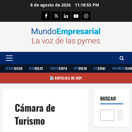
Saltar
8 de agosto de 2026
11:18:55 PM
al
Facebook
Twitter
Linkedin
Youtube
Instagram
contenido
Menú
principal
|
|
|
|
|
$1520
$1525
$1976
$1528
$1581
$14
OFICIAL
BLUE
TARJETA
MEP
CCL
MAYORISTA
NOTICIAS DE HOY
BUSCAR
Cámara de
Buscar
Turismo