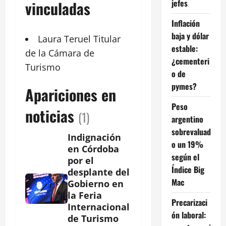
jefes
vinculadas
Inflación
baja y dólar
Laura Teruel
Titular
estable:
de la Cámara de
¿cementeri
Turismo
o de
pymes?
Apariciones en
Peso
noticias
(1)
argentino
sobrevaluad
Indignación
o un 19%
en Córdoba
según el
por el
Índice Big
desplante del
Mac
Gobierno en
la Feria
Precarizaci
Internacional
ón laboral:
de Turismo