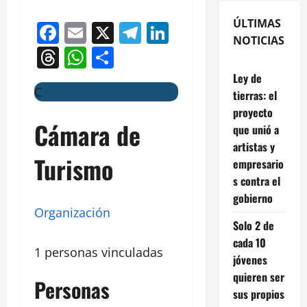
ÚLTIMAS
Facebook
Email
X
Telegram
LinkedIn
NOTICIAS
Threads
WhatsApp
Compartir
Ley de
C
tierras: el
proyecto
Cámara de
que unió a
artistas y
Turismo
empresario
s contra el
gobierno
Organización
Solo 2 de
cada 10
1 personas vinculadas
jóvenes
quieren ser
Personas
sus propios