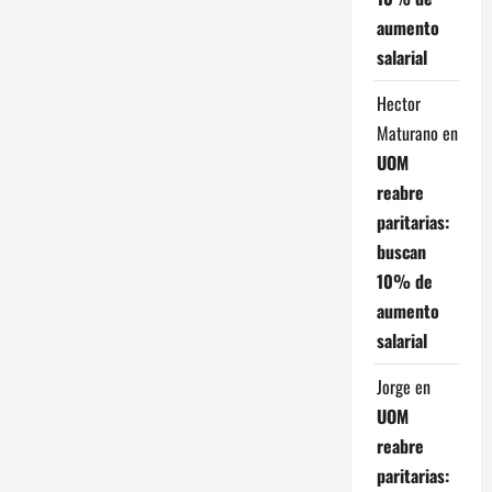
a
aumento
salarial
s
Hector
Maturano
en
UOM
reabre
paritarias:
buscan
10% de
aumento
salarial
Jorge
en
UOM
reabre
paritarias: