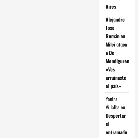
e
Aires
e
Alejandro
n
Jose
Román
en
t
Milei ataca
r
a De
Mendiguren:
a
«Vos
d
arruinaste
el país»
a
Yanina
s
Villalba
en
Despertar
el
entramado