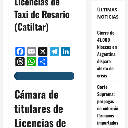
Licencias de
ÚLTIMAS
Taxi de Rosario
NOTICIAS
(Catiltar)
Cierre de
41.000
kioscos en
Facebook
Email
X
Telegram
LinkedIn
Argentina
Threads
WhatsApp
Compartir
dispara
alerta de
crisis
C
Corte
Cámara de
Suprema:
prepagas
titulares de
no cubrirán
fármacos
Licencias de
importados