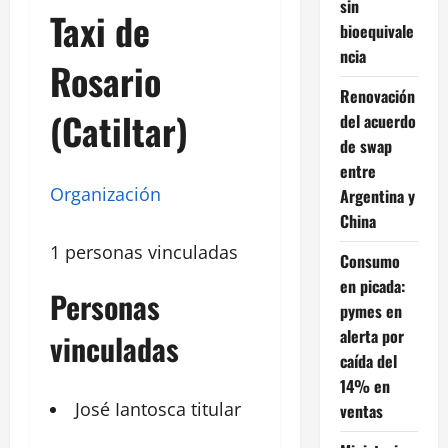
sin
Taxi de
bioequivale
ncia
Rosario
Renovación
(Catiltar)
del acuerdo
de swap
entre
Organización
Argentina y
China
1 personas vinculadas
Consumo
en picada:
Personas
pymes en
alerta por
vinculadas
caída del
14% en
José
Iantosca
titular
ventas