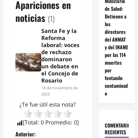
Ministerio
Apariciones en
de Salud:
noticias
Detienen a
(1)
los
Santa Fe y la
directores
Reforma
del ANMAT
laboral: voces
y del INAME
de rechazo
por las 114
dominaron
muertes
un debate en
por
el Concejo de
fentanilo
Rosario
contaminad
18 de noviembre de
o
2025
¿Te fue útil esta
nota
?
[
Total
:
0
Promedio
:
0
]
COMENTARIOS
RECIENTES
N
Anterior: