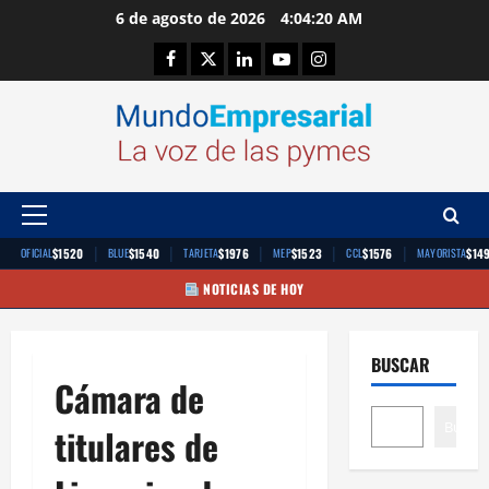
Saltar
6 de agosto de 2026
4:04:20 AM
al
Facebook
Twitter
Linkedin
Youtube
Instagram
contenido
Menú
principal
|
|
|
|
|
$1520
$1540
$1976
$1523
$1576
$14
OFICIAL
BLUE
TARJETA
MEP
CCL
MAYORISTA
NOTICIAS DE HOY
BUSCAR
Cámara de
Buscar
titulares de