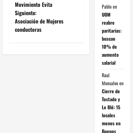
Movimiento Evita
Pablo
en
a
Siguiente:
UOM
v
Asociación de Mujeres
reabre
conductoras
paritarias:
e
buscan
g
10% de
aumento
a
salarial
c
Raul
i
Monsalvo
en
Cierre de
ó
Tostado y
n
Le Blé: 15
locales
d
menos en
Buenos