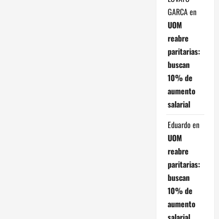
GARCA
en
a
UOM
c
reabre
paritarias:
i
buscan
ó
10% de
aumento
n
salarial
d
Eduardo
en
e
UOM
reabre
e
paritarias:
buscan
n
10% de
t
aumento
salarial