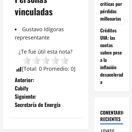
criticas por
vinculadas
pérdidas
millonarias
Gustavo
Idígoras
Créditos
representante
UVA: las
cuotas
¿Te fue útil esta
nota
?
suben pese
a la
inflación
[
Total
:
0
Promedio
:
0
]
desacelerad
N
Anterior:
a
Cabify
a
Siguiente:
v
Secretaría de Energía
COMENTARIOS
e
RECIENTES
g
LOVATO