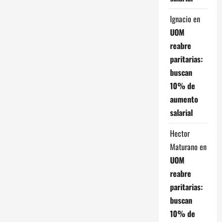
r
Ignacio
en
a
UOM
d
reabre
paritarias:
a
buscan
s
10% de
aumento
salarial
Hector
Maturano
en
UOM
reabre
paritarias:
buscan
10% de