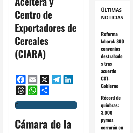
Aceitera y
ÚLTIMAS
Centro de
NOTICIAS
Exportadores de
Reforma
Cereales
laboral: 800
convenios
(CIARA)
destrabado
s tras
acuerdo
Facebook
Email
X
Telegram
LinkedIn
CGT-
Gobierno
Threads
WhatsApp
Compartir
Récord de
quiebras:
C
3.000
Cámara de la
pymes
cerrarán en