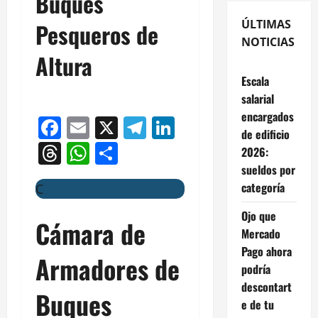
Buques
ÚLTIMAS
Pesqueros de
NOTICIAS
Altura
Escala
salarial
encargados
Facebook
Email
X
Telegram
LinkedIn
de edificio
Threads
WhatsApp
Compartir
2026:
sueldos por
categoría
C
Ojo que
Cámara de
Mercado
Pago ahora
Armadores de
podría
descontart
Buques
e de tu