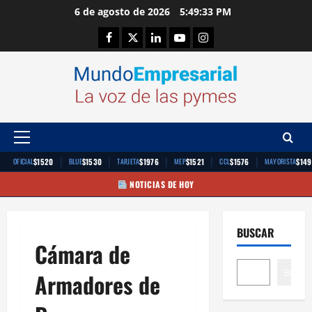
Saltar
6 de agosto de 2026
5:49:34 PM
al
Facebook
Twitter
Linkedin
Youtube
Instagram
contenido
Menú
principal
|
|
|
|
|
$1520
$1530
$1976
$1521
$1576
$149
OFICIAL
BLUE
TARJETA
MEP
CCL
MAYORISTA
NOTICIAS DE HOY
BUSCAR
Cámara de
Buscar
Armadores de