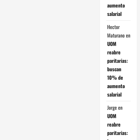
aumento
r
salarial
a
Hector
Maturano
en
d
UOM
a
reabre
paritarias:
s
buscan
10% de
aumento
salarial
Jorge
en
UOM
reabre
paritarias: