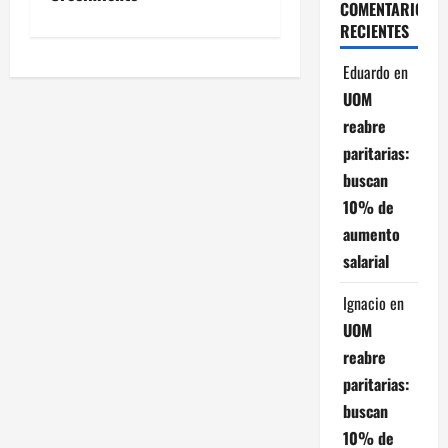
COMENTARIOS
g
RECIENTES
a
Eduardo
en
UOM
c
reabre
i
paritarias:
buscan
ó
10% de
n
aumento
salarial
d
Ignacio
en
e
UOM
e
reabre
paritarias:
n
buscan
t
10% de