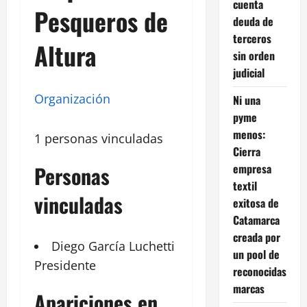
cuenta
Pesqueros de
deuda de
terceros
Altura
sin orden
judicial
Organización
Ni una
pyme
menos:
1 personas vinculadas
Cierra
empresa
Personas
textil
vinculadas
exitosa de
Catamarca
creada por
Diego
García Luchetti
un pool de
Presidente
reconocidas
marcas
Apariciones en