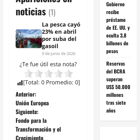
Gobierno
noticias
(1)
recibe
préstamo
La pesca cayó
de EE. UU. y
23% en abril
oculta 3,8
por suba del
billones de
gasoil
pesos
9 de junio de 2026
Reservas
¿Te fue útil esta
nota
?
del BCRA
superan
[
Total
:
0
Promedio
:
0
]
US$ 50.000
N
Anterior:
millones
tras siete
Unión Europea
a
años
Siguiente:
v
Fondo para la
Transformación y el
e
Crecimiento