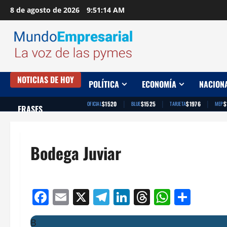
Saltar
8 de agosto de 2026
9:51:15 AM
al
contenido
NOTICIAS DE HOY
POLÍTICA
ECONOMÍA
NACION
|
|
|
$1520
$1525
$1976
$
OFICIAL
BLUE
TARJETA
MEP
FRASES
Bodega Juviar
Facebook
Email
X
Telegram
LinkedIn
Threads
Whats
Comp
B