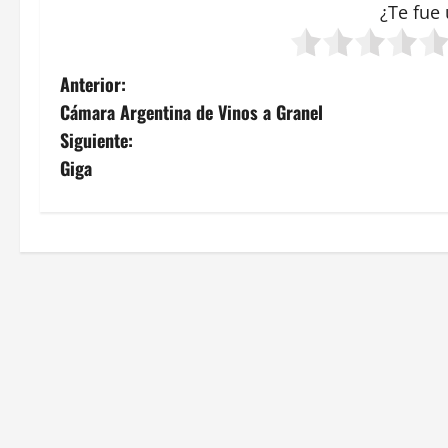
¿Te fue 
N
Anterior:
Cámara Argentina de Vinos a Granel
a
Siguiente:
v
Giga
e
g
a
c
i
ó