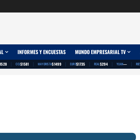
AL
INFORMES Y ENCUESTAS
MUNDO EMPRESARIAL TV
|
|
|
|
|
|
1528
$1581
$1499
$1735
$294
—
CCL
MAYORISTA
EURO
REAL
YUAN
RIE
App
artir