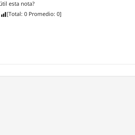
útil esta
nota
?
[
Total
:
0
Promedio
:
0
]