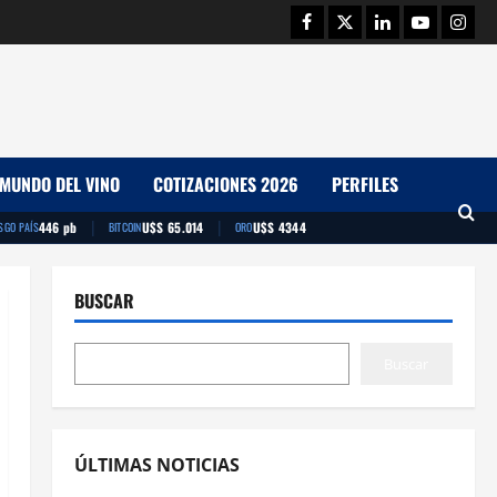
Facebook
Twitter
Linkedin
Youtube
Insta
MUNDO DEL VINO
COTIZACIONES 2026
PERFILES
|
|
446 pb
U$S 65.014
U$S 4344
SGO PAÍS
BITCOIN
ORO
BUSCAR
Buscar
ÚLTIMAS NOTICIAS