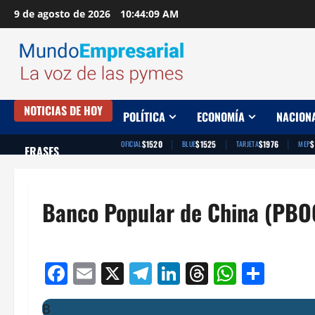
Saltar
9 de agosto de 2026
10:44:10 AM
al
contenido
NOTICIAS DE HOY
POLÍTICA
ECONOMÍA
NACION
|
|
|
$1520
$1525
$1976
$
OFICIAL
BLUE
TARJETA
MEP
FRASES
Banco Popular de China (PBO
Facebook
Email
X
Telegram
LinkedIn
Threads
Whats
Comp
B