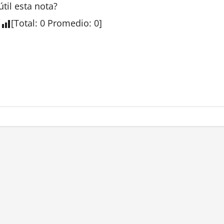
útil esta
nota
?
[
Total
:
0
Promedio
:
0
]