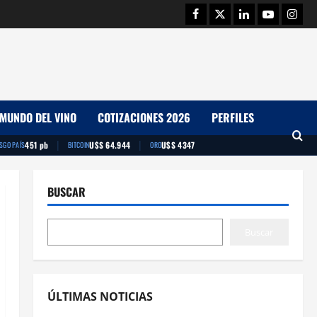
Facebook
Twitter
Linkedin
Youtube
Insta
MUNDO DEL VINO
COTIZACIONES 2026
PERFILES
|
|
451 pb
U$S 64.944
U$S 4347
ESGO PAÍS
BITCOIN
ORO
BUSCAR
Buscar
ÚLTIMAS NOTICIAS