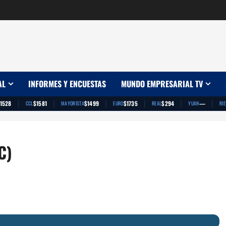
AL
INFORMES Y ENCUESTAS
MUNDO EMPRESARIAL TV
|
|
|
|
|
|
1528
$1581
$1499
$1735
$294
—
CCL
MAYORISTA
EURO
REAL
YUAN
RI
C)
App
artir