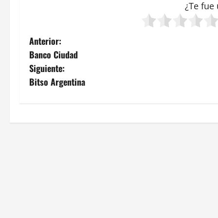
¿Te fue 
N
Anterior:
Banco Ciudad
a
Siguiente:
v
Bitso Argentina
e
g
a
c
i
ó