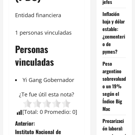
jefes
Inflación
Entidad financiera
baja y dólar
estable:
1 personas vinculadas
¿cementeri
o de
Personas
pymes?
vinculadas
Peso
argentino
sobrevaluad
Yi Gang
Gobernador
o un 19%
según el
¿Te fue útil esta
nota
?
Índice Big
Mac
[
Total
:
0
Promedio
:
0
]
Precarizaci
N
Anterior:
ón laboral:
Instituto Nacional de