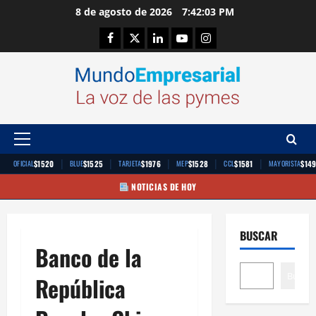
Saltar
8 de agosto de 2026
7:42:03 PM
al
Facebook
Twitter
Linkedin
Youtube
Instagram
contenido
Menú
principal
|
|
|
|
|
$1520
$1525
$1976
$1528
$1581
$14
OFICIAL
BLUE
TARJETA
MEP
CCL
MAYORISTA
NOTICIAS DE HOY
BUSCAR
Banco de la
Buscar
República