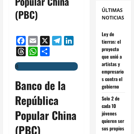
Popular China
ÚLTIMAS
(PBC)
NOTICIAS
Ley de
Facebook
Email
X
Telegram
LinkedIn
tierras: el
Threads
WhatsApp
Compartir
proyecto
que unió a
artistas y
B
empresario
s contra el
Banco de la
gobierno
República
Solo 2 de
cada 10
Popular China
jóvenes
quieren ser
(PBC)
sus propios