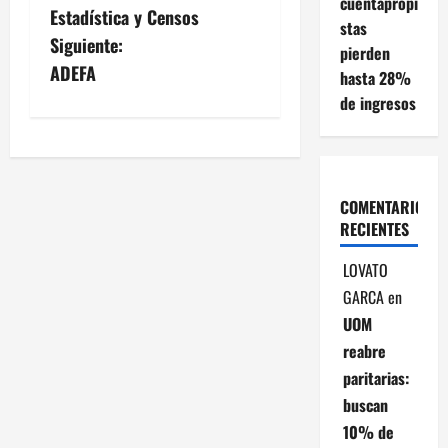
a
cuentapropi
Estadística y Censos
stas
v
Siguiente:
pierden
ADEFA
hasta 28%
e
de ingresos
g
a
COMENTARIOS
c
RECIENTES
i
LOVATO
ó
GARCA
en
UOM
n
reabre
d
paritarias:
buscan
e
10% de