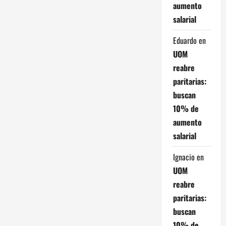
aumento
e
salarial
n
Eduardo
en
t
UOM
reabre
r
paritarias:
a
buscan
10% de
d
aumento
a
salarial
s
Ignacio
en
UOM
reabre
paritarias:
buscan
10% de